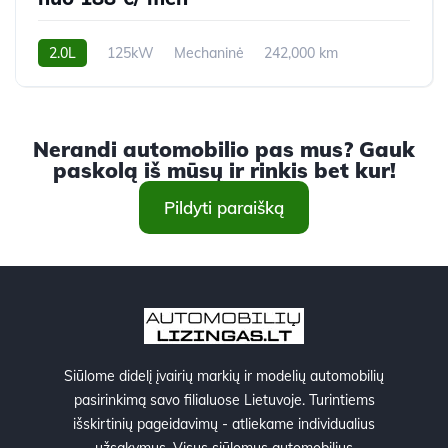
2.0L
125kW
Mechaninė
242,000 km
2011m.
Nerandi automobilio pas mus? Gauk
paskolą iš mūsų ir rinkis bet kur!
Pildyti paraišką
Siūlome didelį įvairių markių ir modelių automobilių
pasirinkimą savo filialuose Lietuvoje. Turintiems
išskirtinių pageidavimų - atliekame individualius
užsakymus. Visus siūlomus automobilius