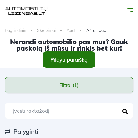
Pagrindinis
Skelbimai
Audi
A4 allroad
Nerandi automobilio pas mus? Gauk
paskolą iš mūsų ir rinkis bet kur!
Pildyti paraišką
Filtrai (1)
Palyginti