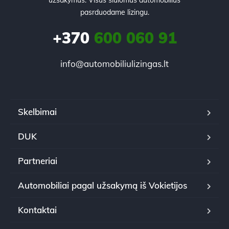
pasrduodame lizingu.
+370
600 060 91
info@automobiliulizingas.lt
Skelbimai
DUK
Partneriai
Automobiliai pagal užsakymą iš Vokietijos
Kontaktai