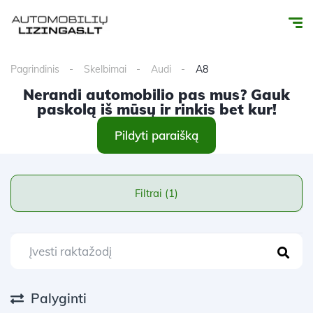
Pagrindinis
Skelbimai
Audi
A8
Nerandi automobilio pas mus? Gauk
paskolą iš mūsų ir rinkis bet kur!
Pildyti paraišką
Filtrai (1)
Palyginti