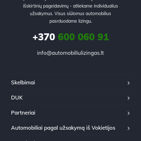
išskirtinių pageidavimų - atliekame individualius
užsakymus. Visus siūlomus automobilius
pasrduodame lizingu.
+370
600 060 91
info@automobiliulizingas.lt
Skelbimai
DUK
Partneriai
Automobiliai pagal užsakymą iš Vokietijos