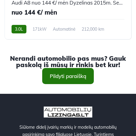
Audi A8 nuo 144 €/ mėn Dyzelinas 2015m. Sedanas Automatinė
nuo 144 €/ mėn
3.0L
171kW
Automatinė
212,000 km
2015m.
Nerandi automobilio pas mus? Gauk
paskolą iš mūsų ir rinkis bet kur!
Pildyti paraišką
Siūlome didelį įvairių markių ir modelių automobilių
pasirinkimą savo filialuose Lietuvoje. Turintiems