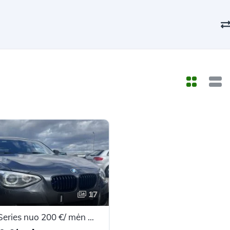
17
BMW 1 Series nuo 200 €/ mėn Dyzelinas 2012m. Hečbekas Mechaninė