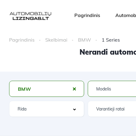
Pagrindinis
Automobi
Pagrindinis
Skelbimai
BMW
1 Series
Nerandi automob
BMW