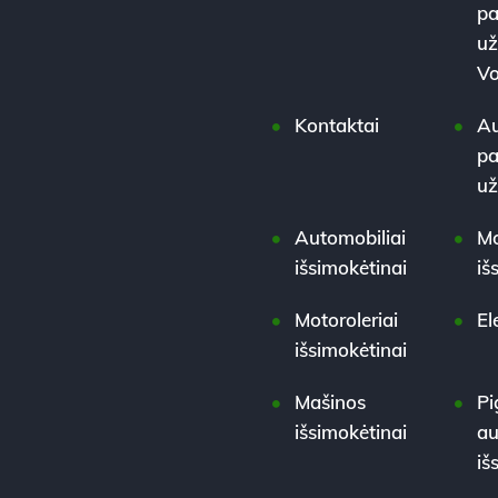
pa
už
Vo
Kontaktai
Au
pa
u
Automobiliai
Mo
išsimokėtinai
iš
Motoroleriai
El
išsimokėtinai
Mašinos
Pi
išsimokėtinai
au
iš