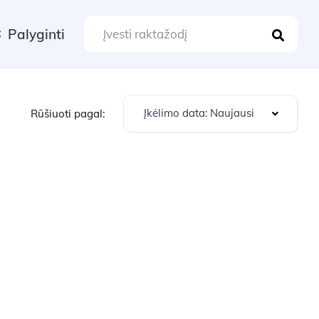
Palyginti
Įkėlimo data: Naujausi
Rūšiuoti pagal: