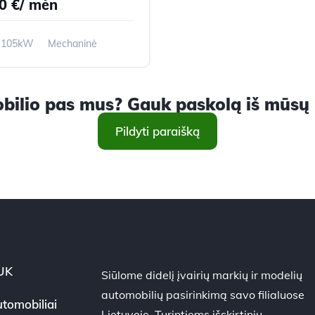
0 €/ mėn
105kW
Mechaninė
m
2012m.
ilio pas mus? Gauk paskolą iš mūsų ir
Pildyti paraišką
UK
Siūlome didelį įvairių markių ir modelių
automobilių pasirinkimą savo filialuose
tomobiliai
Lietuvoje. Turintiems išskirtinių