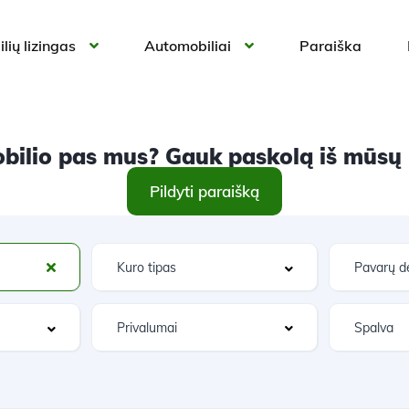
lių lizingas
Automobiliai
Paraiška
ilio pas mus? Gauk paskolą iš mūsų ir
Pildyti paraišką
Privalumai