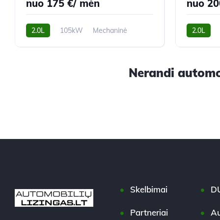
nuo 175 €/ mėn
nuo 20
2.0L
105kW
Mechaninė
2.0L
252,644 km
2012m.
225,500 k
Nerandi automob
Skelbimai
D
Partneriai
Au