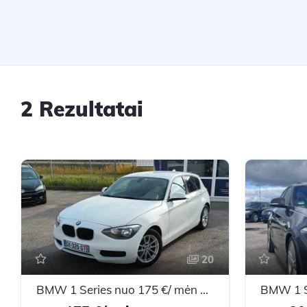
2 Rezultatai
20
BMW 1 Series nuo 175 €/ mėn Dyzelinas 2012m. Hečbekas Mechaninė