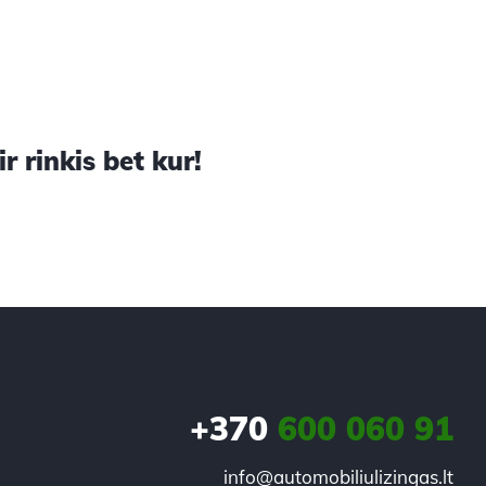
 rinkis bet kur!
+370
600 060 91
info@automobiliulizingas.lt