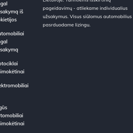
gal
pageidavimų - atliekame individualius
sakymą iš
užsakymus. Visus siūlomus automobilius
kietijos
pasrduodame lizingu.
tomobiliai
gal
žsakymą
tociklai
simokėtinai
ektromobiliai
gūs
tomobiliai
simokėtinai