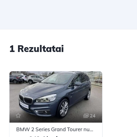
1 Rezultatai
24
BMW 2 Series Grand Tourer nuo 243 €/ mėn Dyzelinas 2015m. Vienatūris Automatinė