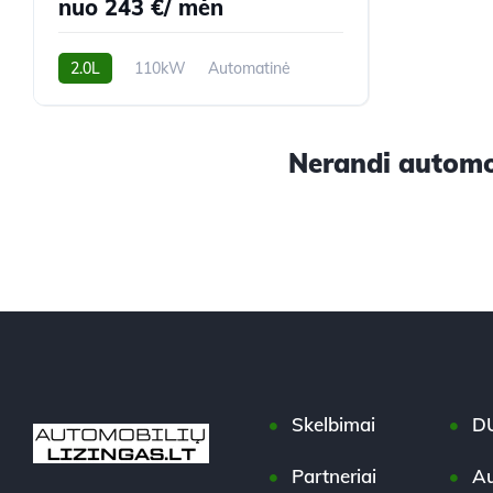
nuo 243 €/ mėn
2.0L
110kW
Automatinė
280,000 km
2015m.
Nerandi automob
Skelbimai
D
Partneriai
Au