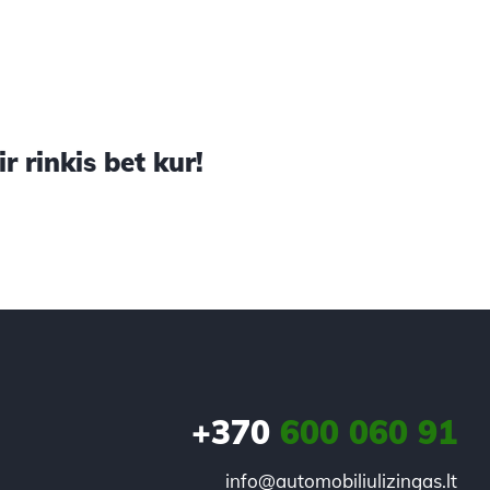
 rinkis bet kur!
+370
600 060 91
info@automobiliulizingas.lt