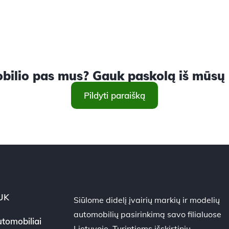
ilio pas mus? Gauk paskolą iš mūsų ir
Pildyti paraišką
UK
Siūlome didelį įvairių markių ir modelių
automobilių pasirinkimą savo filialuose
tomobiliai
Lietuvoje. Turintiems išskirtinių