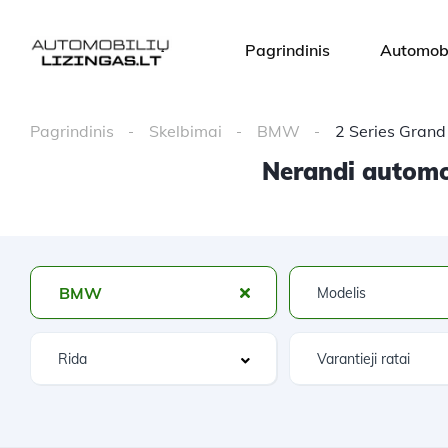
Pagrindinis
Automobi
Pagrindinis
Skelbimai
BMW
2 Series Grand
Nerandi automob
BMW