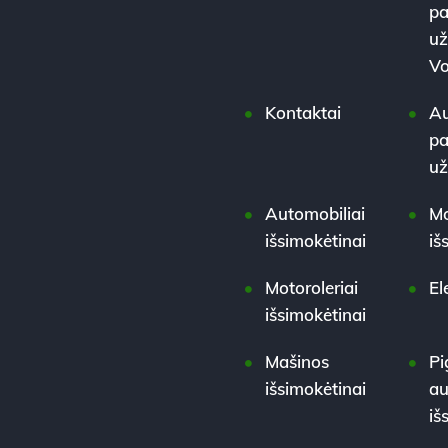
pa
už
Vo
Kontaktai
Au
pa
u
Automobiliai
Mo
išsimokėtinai
iš
Motoroleriai
El
išsimokėtinai
Mašinos
Pi
išsimokėtinai
au
iš