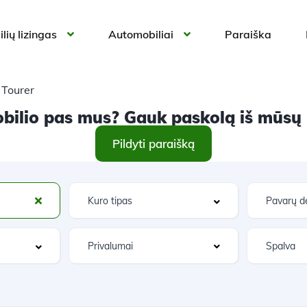
lių lizingas
Automobiliai
Paraiška
 Tourer
ilio pas mus? Gauk paskolą iš mūsų ir
Pildyti paraišką
Privalumai