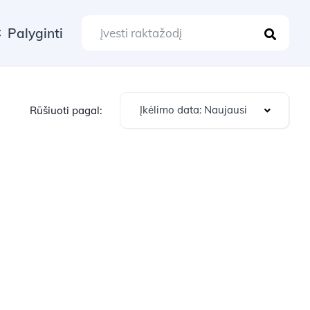
Palyginti
Įkėlimo data: Naujausi
Rūšiuoti pagal: