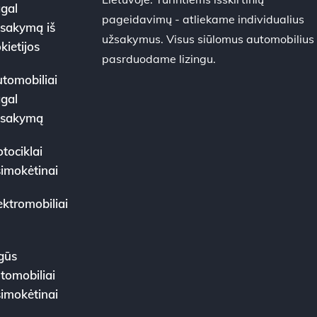
gal
pageidavimų - atliekame individualius
sakymą iš
užsakymus. Visus siūlomus automobilius
kietijos
pasrduodame lizingu.
tomobiliai
gal
žsakymą
tociklai
simokėtinai
ektromobiliai
gūs
tomobiliai
simokėtinai