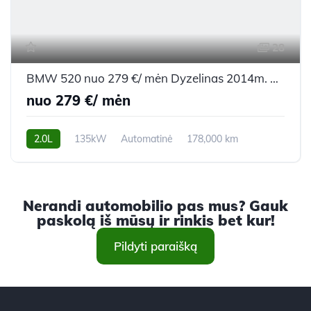
28
BMW 520 nuo 279 €/ mėn Dyzelinas 2014m. Universalas Automatinė
nuo 279 €/ mėn
2.0L
135kW
Automatinė
178,000 km
2014m.
Nerandi automobilio pas mus? Gauk
paskolą iš mūsų ir rinkis bet kur!
Pildyti paraišką