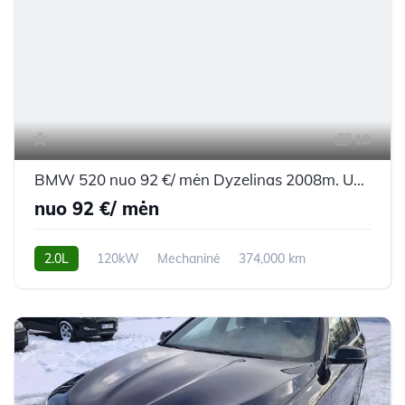
18
BMW 520 nuo 92 €/ mėn Dyzelinas 2008m. Universalas Mechaninė
nuo 92 €/ mėn
2.0L
120kW
Mechaninė
374,000 km
2008m.