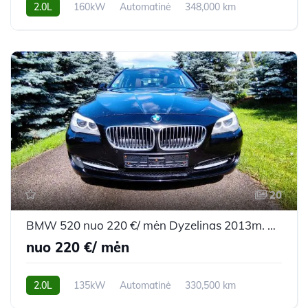
2.0L
160kW
Automatinė
348,000 km
2012m.
20
BMW 520 nuo 220 €/ mėn Dyzelinas 2013m. Universalas Automatinė
nuo 220 €/ mėn
2.0L
135kW
Automatinė
330,500 km
2013m.