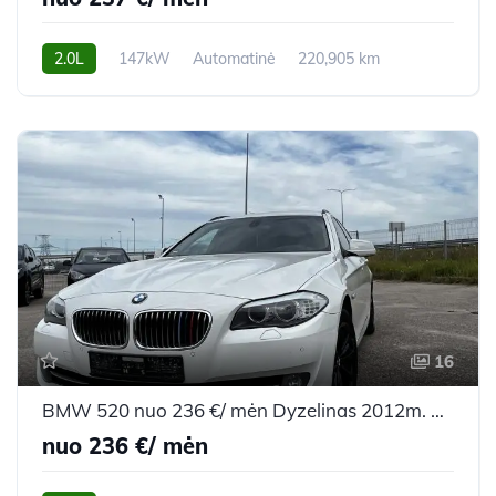
2.0L
147kW
Automatinė
220,905 km
2012m.
16
BMW 520 nuo 236 €/ mėn Dyzelinas 2012m. Universalas Automatinė
nuo 236 €/ mėn