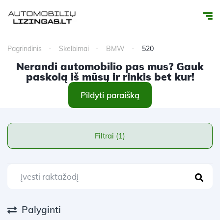
Pagrindinis
Skelbimai
BMW
520
Nerandi automobilio pas mus? Gauk
paskolą iš mūsų ir rinkis bet kur!
Pildyti paraišką
Filtrai (1)
Palyginti