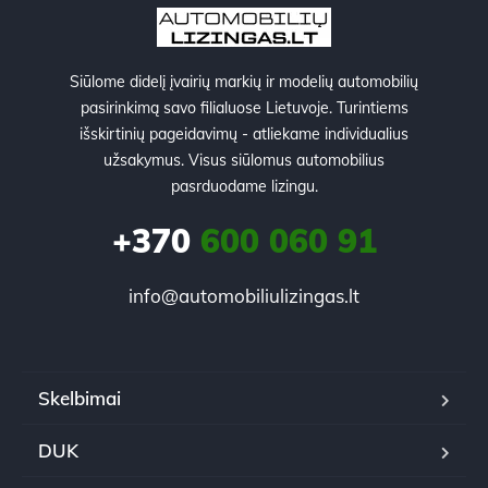
Siūlome didelį įvairių markių ir modelių automobilių
pasirinkimą savo filialuose Lietuvoje. Turintiems
išskirtinių pageidavimų - atliekame individualius
užsakymus. Visus siūlomus automobilius
pasrduodame lizingu.
+370
600 060 91
info@automobiliulizingas.lt
Skelbimai
DUK