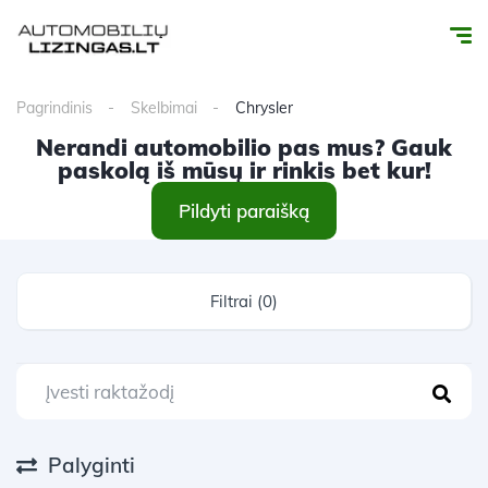
Pagrindinis
Skelbimai
Chrysler
Nerandi automobilio pas mus? Gauk
paskolą iš mūsų ir rinkis bet kur!
Pildyti paraišką
Filtrai (0)
Palyginti