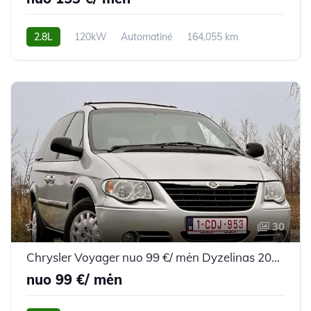
2.8L
120kW
Automatinė
164,055 km
2009m.
30
Chrysler Voyager nuo 99 €/ mėn Dyzelinas 2008m. Vienatūris Automatinė
nuo 99 €/ mėn