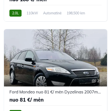
2.0L
110kW
Automatinė
198,500 km
2015m.
25
Ford Mondeo nuo 81 €/ mėn Dyzelinas 2007m. Universalas Mechaninė
nuo 81 €/ mėn