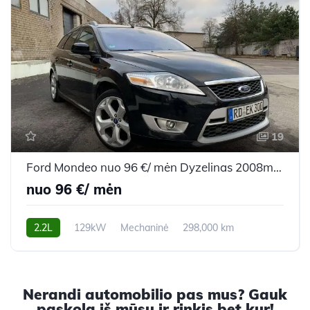
19
Ford Mondeo nuo 96 €/ mėn Dyzelinas 2008m. Universalas Mechaninė
nuo 96 €/ mėn
2.2L
129kW
Mechaninė
298,000 km
2008m.
Nerandi automobilio pas mus? Gauk
paskolą iš mūsų ir rinkis bet kur!