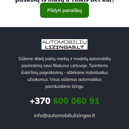
Pildyti paraišką
Siūlome didelį įvairių markių ir modelių automobilių
pasirinkimą savo filialuose Lietuvoje. Turintiems
išskirtinių pageidavimų - atliekame individualius
užsakymus. Visus siūlomus automobilius
pasrduodame lizingu.
+370
600 060 91
info@automobiliulizingas.lt