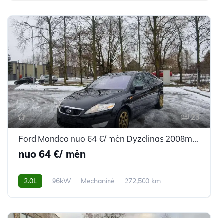
23
Ford Mondeo nuo 64 €/ mėn Dyzelinas 2008m. Hečbekas Mechaninė
nuo 64 €/ mėn
2.0L
96kW
Mechaninė
272,500 km
2008m.