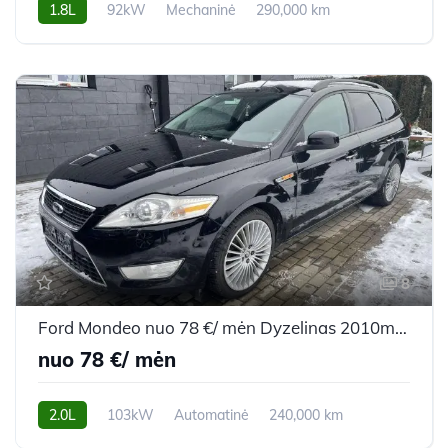
1.8L
92kW
Mechaninė
290,000 km
2007m.
8
Ford Mondeo nuo 78 €/ mėn Dyzelinas 2010m. Universalas Automatinė
nuo 78 €/ mėn
2.0L
103kW
Automatinė
240,000 km
2010m.