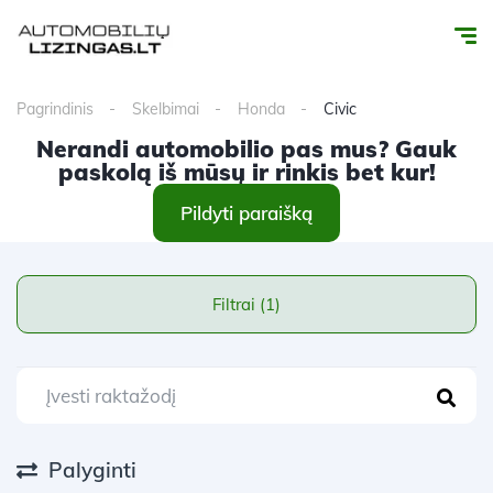
Pagrindinis
Skelbimai
Honda
Civic
Nerandi automobilio pas mus? Gauk
paskolą iš mūsų ir rinkis bet kur!
Pildyti paraišką
Filtrai (1)
Palyginti