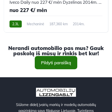
Iveco Daily nuo 227 €/ mėn Dyzelinas 2014m. Krovininis mikroautobusas Mechaninė
nuo 227 €/ mėn
2.3L
Mechaninė
187,360 km
2014m.
Nerandi automobilio pas mus? Gauk
paskolą iš mūsų ir rinkis bet kur!
Pildyti paraišką
Siūlome didelį įvairių markių ir modelių automobilių
pasirinkimą savo filialuose Lietuvoje. Turintiems