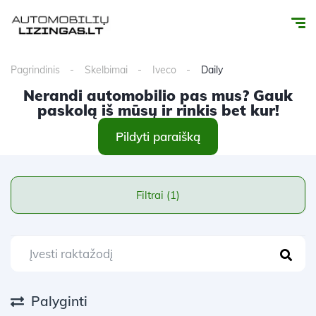
Pagrindinis
Skelbimai
Iveco
Daily
Nerandi automobilio pas mus? Gauk
paskolą iš mūsų ir rinkis bet kur!
Pildyti paraišką
Filtrai (1)
Palyginti