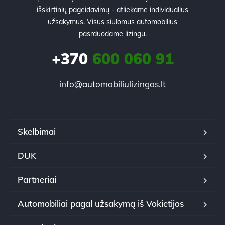
išskirtinių pageidavimų - atliekame individualius
užsakymus. Visus siūlomus automobilius
pasrduodame lizingu.
+370
600 060 91
info@automobiliulizingas.lt
Skelbimai
DUK
Partneriai
Automobiliai pagal užsakymą iš Vokietijos