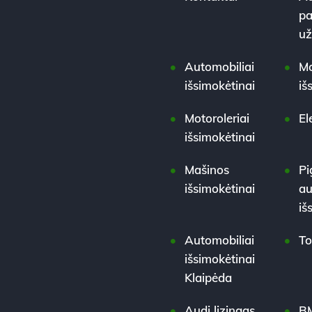
pa
u
Automobiliai
Mo
išsimokėtinai
iš
Motoroleriai
El
išsimokėtinai
Mašinos
Pi
išsimokėtinai
au
iš
Automobiliai
To
išsimokėtinai
Klaipėda
Audi lizingas
BM