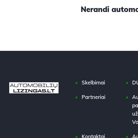
Nerandi automob
Skelbimai
D
Partneriai
Au
pa
už
Vo
Kontaktai
Au