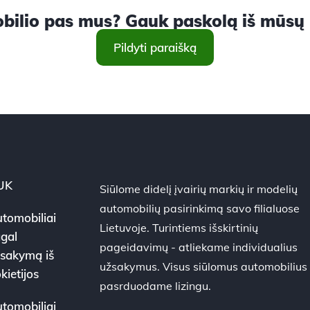
ilio pas mus? Gauk paskolą iš mūsų ir
Pildyti paraišką
UK
Siūlome didelį įvairių markių ir modelių
automobilių pasirinkimą savo filialuose
tomobiliai
Lietuvoje. Turintiems išskirtinių
gal
pageidavimų - atliekame individualius
sakymą iš
užsakymus. Visus siūlomus automobilius
kietijos
pasrduodame lizingu.
tomobiliai