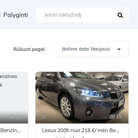
Palyginti
Įkėlimo data: Naujausi
Rūšiuoti pagal:
18
15
Lexus GS nuo 80 €/ mėn Benzinas 2006m. Sedanas Automatinė
Lexus 200h nuo 218 €/ mėn Benzinas/Elektra 2012m. Hečbekas Automatinė