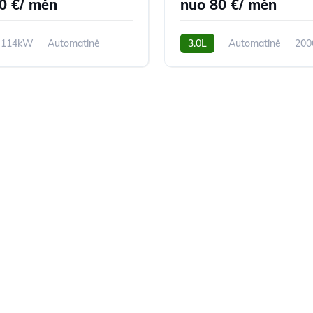
0 €/ mėn
nuo 80 €/ mėn
114kW
Automatinė
3.0L
Automatinė
200
m
2015m.