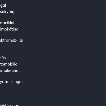
gal
žsakymą
tociklai
simokėtinai
ektromobiliai
gūs
tomobiliai
simokėtinai
yota lizingas
W lizingas