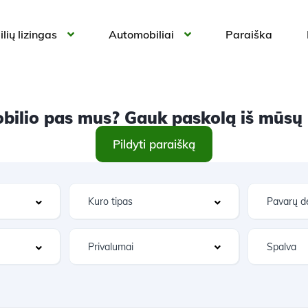
lių lizingas
Automobiliai
Paraiška
ilio pas mus? Gauk paskolą iš mūsų ir
Pildyti paraišką
Privalumai