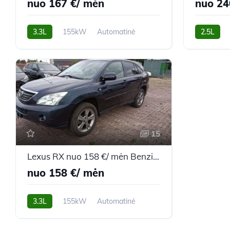
nuo 167 €/ mėn
nuo 24
3.3L
155kW
Automatinė
2.5L
217,900 km
2008m.
399,900 k
15
Lexus RX nuo 158 €/ mėn Benzinas/Elektra 2005m. Visureigis Automatinė
nuo 158 €/ mėn
3.3L
155kW
Automatinė
135,000 km
2005m.