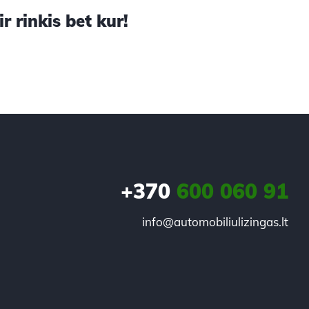
 rinkis bet kur!
+370
600 060 91
info@automobiliulizingas.lt