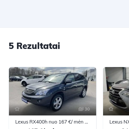
5 Rezultatai
30
Lexus RX400h nuo 167 €/ mėn Benzinas/Elektra 2008m. Visureigis Automatinė