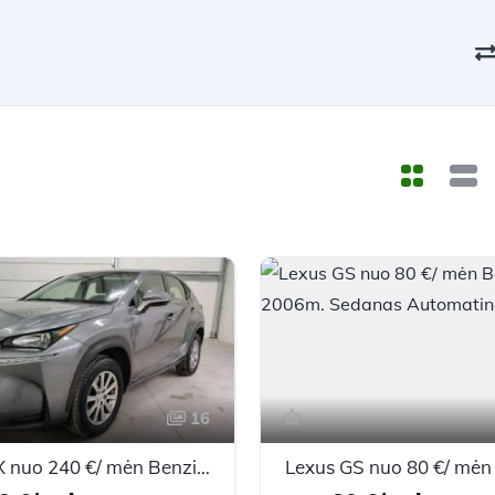
16
Lexus NX nuo 240 €/ mėn Benzinas/Elektra 2015m. Visureigis Automatinė