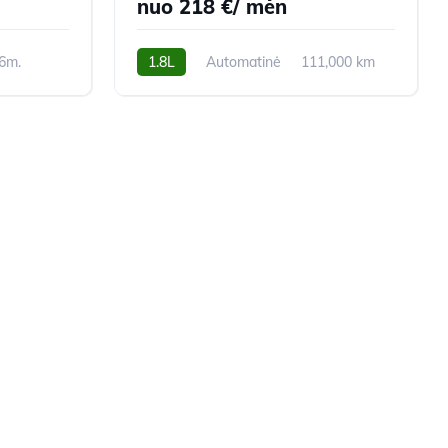
nuo 218 €/ mėn
6m.
1.8L
Automatinė
111,000 km
2012m.