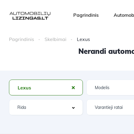
Pagrindinis
Automobi
Pagrindinis
Skelbimai
Lexus
Nerandi automob
Lexus