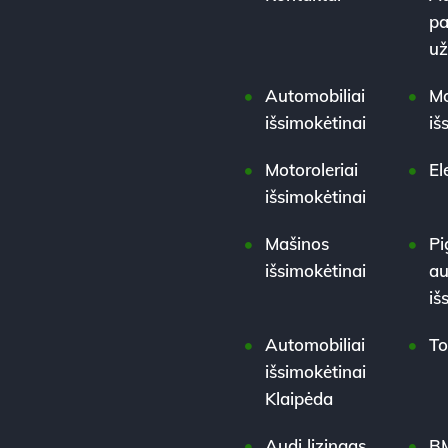
pa
u
Automobiliai
Mo
išsimokėtinai
iš
Motoroleriai
El
išsimokėtinai
Mašinos
Pi
išsimokėtinai
au
iš
Automobiliai
To
išsimokėtinai
Klaipėda
Audi lizingas
BM