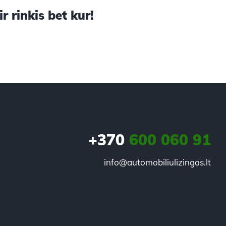
 rinkis bet kur!
+370
600 060 91
info@automobiliulizingas.lt