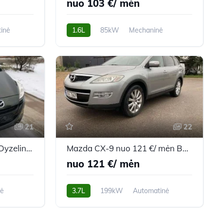
nuo 103 €/ mėn
inė
1.6L
85kW
Mechaninė
257,395 km
2011m.
21
22
Mazda 5 nuo 94 €/ mėn Dyzelinas 2011m. Vienatūris Mechaninė
Mazda CX-9 nuo 121 €/ mėn Benzinas/Dujos 2009m. Visureigis Automatinė
nuo 121 €/ mėn
nė
3.7L
199kW
Automatinė
248,815 km
2009m.