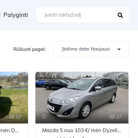
Palyginti
Įkėlimo data: Naujausi
Rūšiuoti pagal:
17
17
Mazda CX-5 nuo 215 €/ mėn Dyzelinas 2013m. Vienatūris Automatinė
Mazda 5 nuo 103 €/ mėn Dyzelinas 2011m. Vienatūris Mechaninė