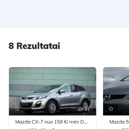
8 Rezultatai
31
Mazda CX-7 nuo 158 €/ mėn Dyzelinas 2009m. Visureigis Mechaninė