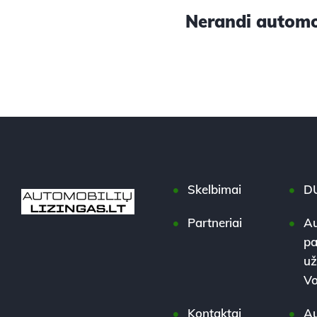
Nerandi automob
Skelbimai
D
Partneriai
Au
pa
už
Vo
Kontaktai
Au