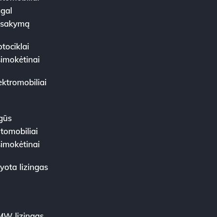
gal
žsakymą
tociklai
simokėtinai
ektromobiliai
gūs
tomobiliai
simokėtinai
yota lizingas
W lizingas