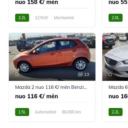
nuo 158 €/ mėn
nuo 55
2.2L
127kW
Mechaninė
2.0L
117,000 km
2009m.
262,000 k
13
Mazda 2 nuo 116 €/ mėn Benzinas 2009m. Hečbekas Automatinė
nuo 116 €/ mėn
nuo 16
1.5L
Automatinė
66,000 km
2.2L
2009m.
162,100 k