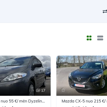
17
Mazda 5 nuo 55 €/ mėn Dyzelinas 2007m. Vienatūris Mechaninė