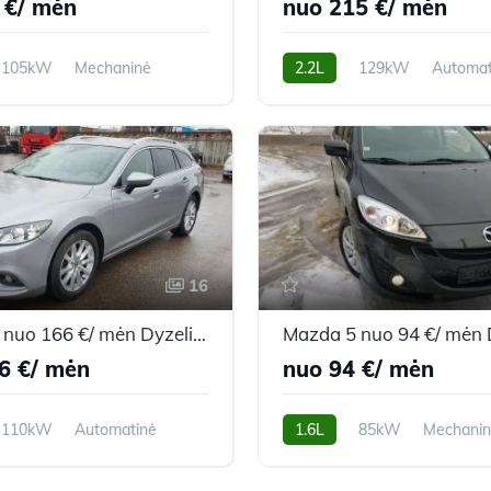
 €/ mėn
nuo 215 €/ mėn
105kW
Mechaninė
2.2L
129kW
Automat
m
2007m.
233,900 km
2013m.
16
Mazda 6 nuo 166 €/ mėn Dyzelinas 2013m. Universalas Automatinė
6 €/ mėn
nuo 94 €/ mėn
110kW
Automatinė
1.6L
85kW
Mechani
m
2013m.
229,000 km
2011m.