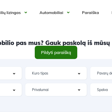
lių lizingas
Automobiliai
Paraiška
ilio pas mus? Gauk paskolą iš mūsų ir
Pildyti paraišką
Privalumai