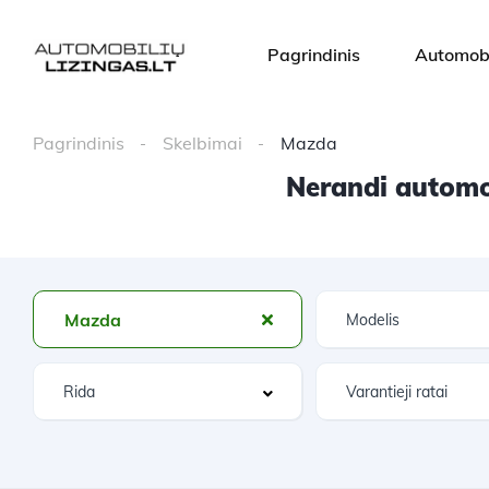
Pagrindinis
Automobi
Pagrindinis
Skelbimai
Mazda
Nerandi automob
Mazda