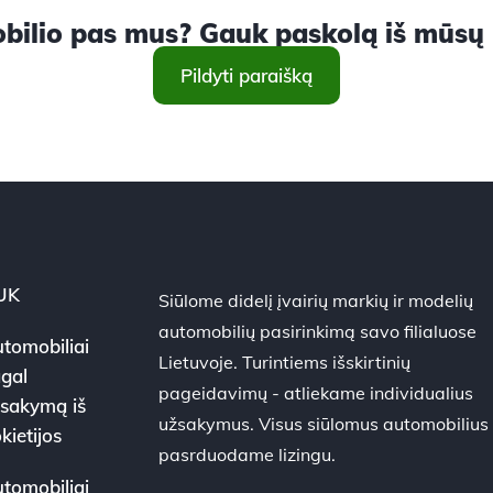
ilio pas mus? Gauk paskolą iš mūsų ir
Pildyti paraišką
UK
Siūlome didelį įvairių markių ir modelių
automobilių pasirinkimą savo filialuose
tomobiliai
Lietuvoje. Turintiems išskirtinių
gal
pageidavimų - atliekame individualius
sakymą iš
užsakymus. Visus siūlomus automobilius
kietijos
pasrduodame lizingu.
tomobiliai