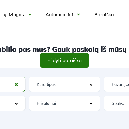
lių lizingas
Automobiliai
Paraiška
ilio pas mus? Gauk paskolą iš mūsų ir
Pildyti paraišką
Privalumai