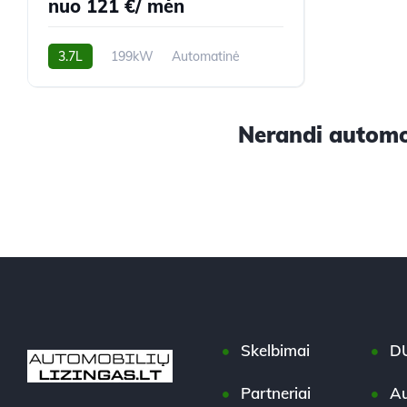
nuo 121 €/ mėn
3.7L
199kW
Automatinė
248,815 km
2009m.
Nerandi automob
Skelbimai
D
Partneriai
Au