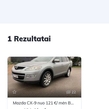
1 Rezultatai
22
Mazda CX-9 nuo 121 €/ mėn Benzinas/Dujos 2009m. Visureigis Automatinė