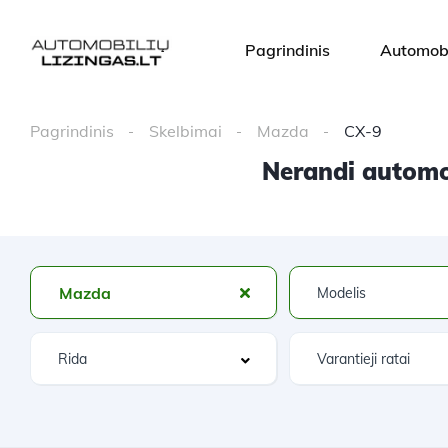
Pagrindinis
Automobi
Pagrindinis
Skelbimai
Mazda
CX-9
Nerandi automob
Mazda