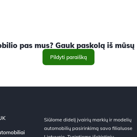
ilio pas mus? Gauk paskolą iš mūsų ir
Pildyti paraišką
UK
Siūlome didelį įvairių markių ir modelių
automobilių pasirinkimą savo filialuose
tomobiliai
Lietuvoje. Turintiems išskirtinių