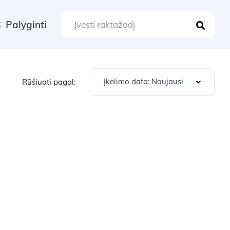
Palyginti
Įkėlimo data: Naujausi
Rūšiuoti pagal: