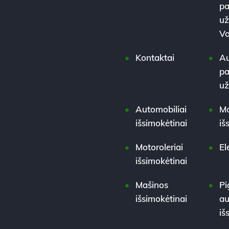
pa
už
Vo
Kontaktai
Au
pa
u
Automobiliai
Mo
išsimokėtinai
iš
Motoroleriai
El
išsimokėtinai
Mašinos
Pi
išsimokėtinai
au
iš