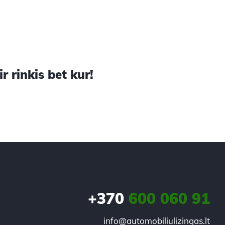
 rinkis bet kur!
+370
600 060 91
info@automobiliulizingas.lt