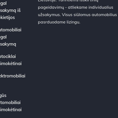
gal
pageidavimų - atliekame individualius
sakymą iš
užsakymus. Visus siūlomus automobilius
kietijos
pasrduodame lizingu.
tomobiliai
gal
žsakymą
tociklai
simokėtinai
ektromobiliai
gūs
tomobiliai
simokėtinai