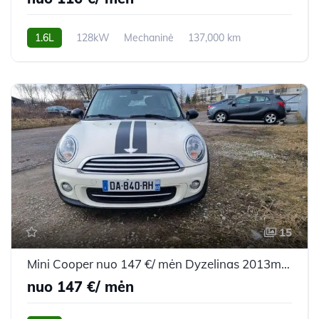
1.6L
128kW
Mechaninė
137,000 km
2008m.
15
Mini Cooper nuo 147 €/ mėn Dyzelinas 2013m. Hečbekas Mechaninė
nuo 147 €/ mėn