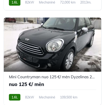
1.6L
82kW
Mechaninė
72,000 km
2013m.
15
Mini Countryman nuo 125 €/ mėn Dyzelinas 2013m. Hečbekas Mechaninė
nuo 125 €/ mėn
1.6L
82kW
Mechaninė
109,500 km
2013m.