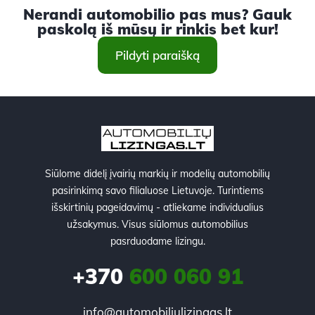
Nerandi automobilio pas mus? Gauk
paskolą iš mūsų ir rinkis bet kur!
Pildyti paraišką
Siūlome didelį įvairių markių ir modelių automobilių
pasirinkimą savo filialuose Lietuvoje. Turintiems
išskirtinių pageidavimų - atliekame individualius
užsakymus. Visus siūlomus automobilius
pasrduodame lizingu.
+370
600 060 91
info@automobiliulizingas.lt