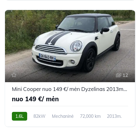
12
Mini Cooper nuo 149 €/ mėn Dyzelinas 2013m. Hečbekas Mechaninė
nuo 149 €/ mėn
1.6L
82kW
Mechaninė
72,000 km
2013m.