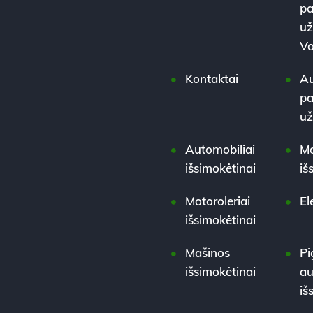
pa
už
Vo
Kontaktai
Au
pa
u
Automobiliai
Mo
išsimokėtinai
iš
Motoroleriai
El
išsimokėtinai
Mašinos
Pi
išsimokėtinai
au
iš