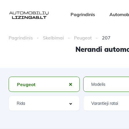
Pagrindinis
Automobi
Pagrindinis
Skelbimai
Peugeot
207
Nerandi automob
Peugeot