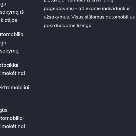
gal
pageidavimų - atliekame individualius
sakymą iš
užsakymus. Visus siūlomus automobilius
kietijos
pasrduodame lizingu.
tomobiliai
gal
žsakymą
tociklai
simokėtinai
ektromobiliai
gūs
tomobiliai
simokėtinai