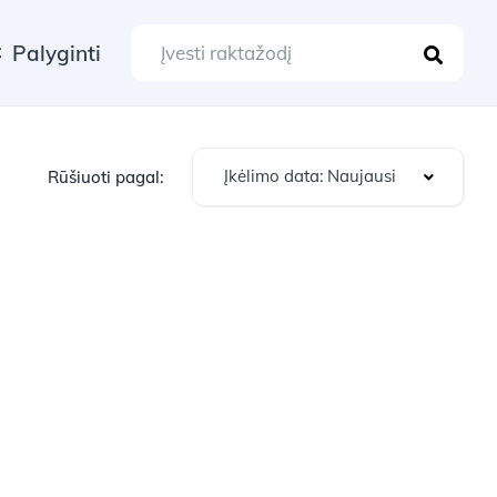
Palyginti
Įkėlimo data: Naujausi
Rūšiuoti pagal: