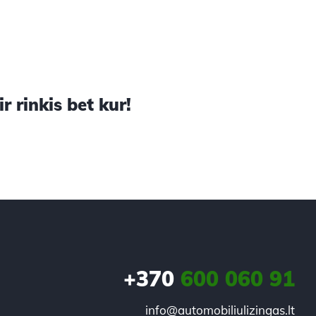
 rinkis bet kur!
+370
600 060 91
info@automobiliulizingas.lt