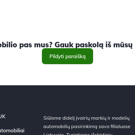
ilio pas mus? Gauk paskolą iš mūsų ir
Pildyti paraišką
UK
Siūlome didelį įvairių markių ir modelių
automobilių pasirinkimą savo filialuose
tomobiliai
Lietuvoje. Turintiems išskirtinių