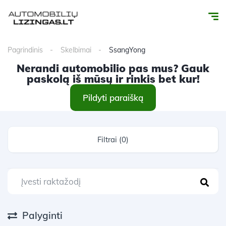
Pagrindinis
Skelbimai
SsangYong
Nerandi automobilio pas mus? Gauk
paskolą iš mūsų ir rinkis bet kur!
Pildyti paraišką
Filtrai (0)
Palyginti