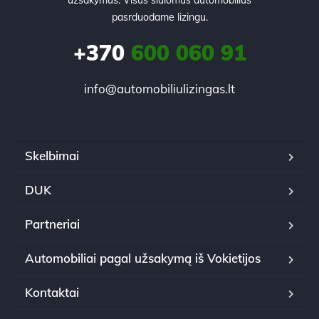
pasrduodame lizingu.
+370
600 060 91
info@automobiliulizingas.lt
Skelbimai
DUK
Partneriai
Automobiliai pagal užsakymą iš Vokietijos
Kontaktai