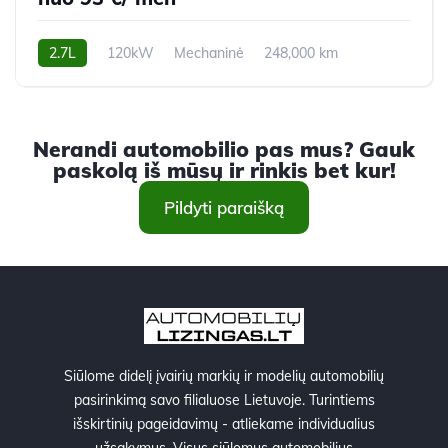
2.7L
120kW
Mechaninė
248,000 km
2007m.
Nerandi automobilio pas mus? Gauk
paskolą iš mūsų ir rinkis bet kur!
Pildyti paraišką
Siūlome didelį įvairių markių ir modelių automobilių
pasirinkimą savo filialuose Lietuvoje. Turintiems
išskirtinių pageidavimų - atliekame individualius
užsakymus. Visus siūlomus automobilius