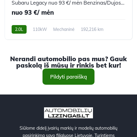
Subaru Legacy nuo 93 €/ mėn Benzinas/Dujos 2008m. Universalas Mechaninė
nuo 93 €/ mėn
2.0L
110kW
Mechaninė
192,216 km
2008m.
Nerandi automobilio pas mus? Gauk
paskolą iš mūsų ir rinkis bet kur!
Pildyti paraišką
Siūlome didelį įvairių markių ir modelių automobilių
pasirinkimą savo filialuose Lietuvoje. Turintiems