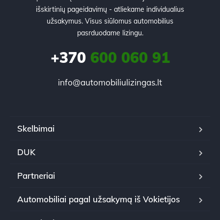
išskirtinių pageidavimų - atliekame individualius
užsakymus. Visus siūlomus automobilius
pasrduodame lizingu.
+370
600 060 91
info@automobiliulizingas.lt
Skelbimai
DUK
Partneriai
Automobiliai pagal užsakymą iš Vokietijos