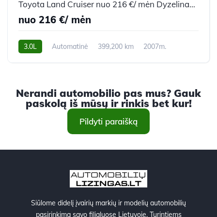
Toyota Land Cruiser nuo 216 €/ mėn Dyzelinas 2007m. Visureigis Automatinė
nuo 216 €/ mėn
3.0L
Automatinė
399,200 km
2007m.
Nerandi automobilio pas mus? Gauk
paskolą iš mūsų ir rinkis bet kur!
Pildyti paraišką
Siūlome didelį įvairių markių ir modelių automobilių
pasirinkimą savo filialuose Lietuvoje. Turintiems