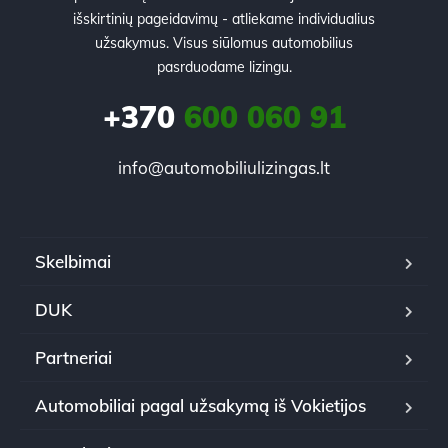
išskirtinių pageidavimų - atliekame individualius
užsakymus. Visus siūlomus automobilius
pasrduodame lizingu.
+370
600 060 91
info@automobiliulizingas.lt
Skelbimai
DUK
Partneriai
Automobiliai pagal užsakymą iš Vokietijos