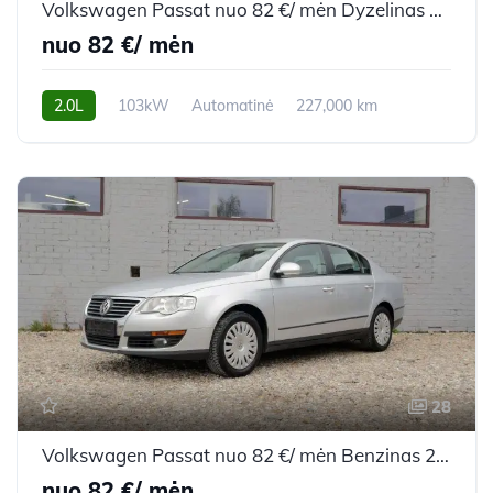
Volkswagen Passat nuo 82 €/ mėn Dyzelinas 2007m. Universalas Automatinė
nuo 82 €/ mėn
2.0L
103kW
Automatinė
227,000 km
2007m.
28
Volkswagen Passat nuo 82 €/ mėn Benzinas 2008m. Sedanas Mechaninė
nuo 82 €/ mėn