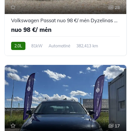
28
Volkswagen Passat nuo 98 €/ mėn Dyzelinas 2009m. Universalas Automatinė
nuo 98 €/ mėn
2.0L
81kW
Automatinė
382,413 km
2009m.
17