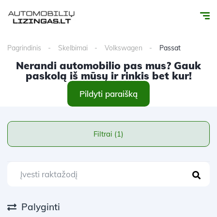
Pagrindinis
Skelbimai
Volkswagen
Passat
Nerandi automobilio pas mus? Gauk
paskolą iš mūsų ir rinkis bet kur!
Pildyti paraišką
Filtrai (1)
Palyginti