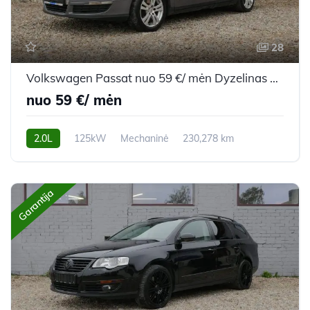
28
Volkswagen Passat nuo 59 €/ mėn Dyzelinas 2007m. Universalas Mechaninė
nuo 59 €/ mėn
2.0L
125kW
Mechaninė
230,278 km
2007m.
Garantija