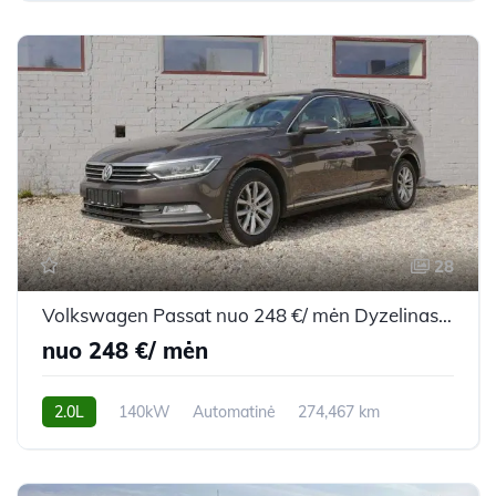
28
Volkswagen Passat nuo 248 €/ mėn Dyzelinas 2018m. Universalas Automatinė
nuo 248 €/ mėn
2.0L
140kW
Automatinė
274,467 km
2018m.