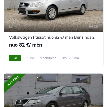
29
Volkswagen Passat nuo 82 €/ mėn Benzinas 2009m. Sedanas Mechaninė
nuo 82 €/ mėn
1.4L
90kW
Mechaninė
185,683 km
2009m.
Garantija