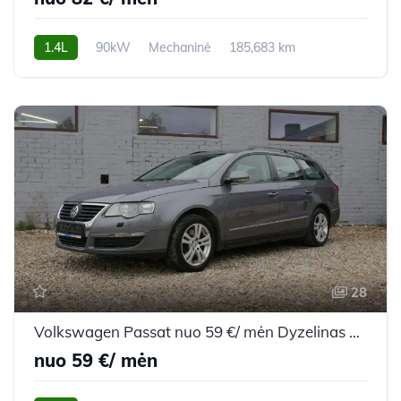
1.4L
90kW
Mechaninė
185,683 km
2008m.
28
Volkswagen Passat nuo 59 €/ mėn Dyzelinas 2007m. Universalas Mechaninė
nuo 59 €/ mėn