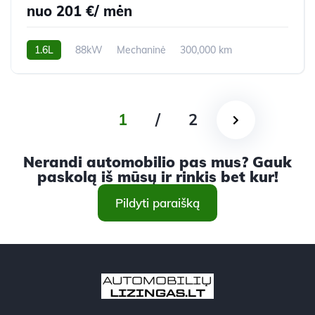
nuo 201 €/ mėn
1.6L
88kW
Mechaninė
300,000 km
2018m.
1
/
2
Nerandi automobilio pas mus? Gauk
paskolą iš mūsų ir rinkis bet kur!
Pildyti paraišką