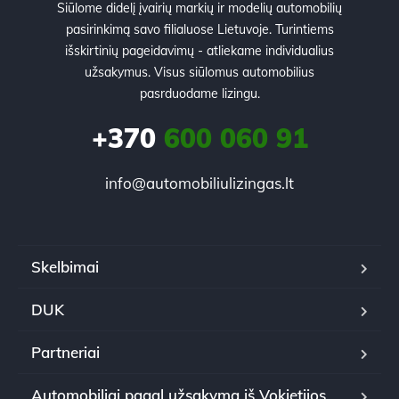
Siūlome didelį įvairių markių ir modelių automobilių
pasirinkimą savo filialuose Lietuvoje. Turintiems
išskirtinių pageidavimų - atliekame individualius
užsakymus. Visus siūlomus automobilius
pasrduodame lizingu.
+370
600 060 91
info@automobiliulizingas.lt
Skelbimai
DUK
Partneriai
Automobiliai pagal užsakymą iš Vokietijos