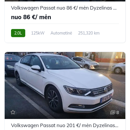
Volkswagen Passat nuo 86 €/ mėn Dyzelinas 2006m. Universalas Automatinė
nuo 86 €/ mėn
2.0L
125kW
Automatinė
251,320 km
2006m.
8
Volkswagen Passat nuo 201 €/ mėn Dyzelinas 2018m. Sedanas Mechaninė