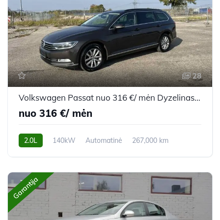
28
Volkswagen Passat nuo 316 €/ mėn Dyzelinas 2017m. Universalas Automatinė
nuo 316 €/ mėn
2.0L
140kW
Automatinė
267,000 km
2017m.
Garantija