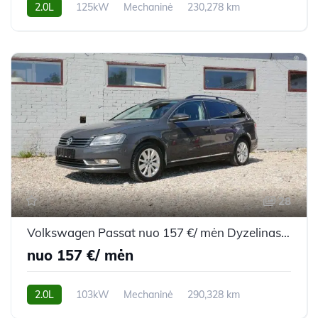
2.0L
125kW
Mechaninė
230,278 km
2007m.
28
Volkswagen Passat nuo 157 €/ mėn Dyzelinas 2011m. Universalas Mechaninė
nuo 157 €/ mėn
2.0L
103kW
Mechaninė
290,328 km
2011m.