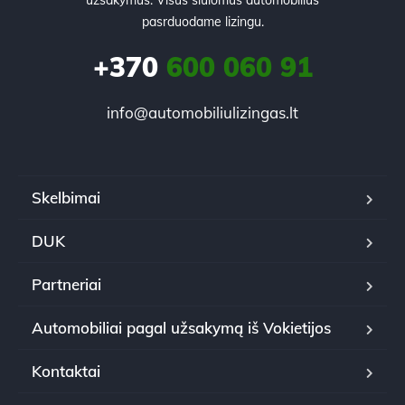
pasrduodame lizingu.
+370
600 060 91
info@automobiliulizingas.lt
Skelbimai
DUK
Partneriai
Automobiliai pagal užsakymą iš Vokietijos
Kontaktai