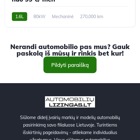
1.6L
80kW
Mechaninė
270,000 km
2010m.
Nerandi automobilio pas mus? Gauk
paskolą iš mūsų ir rinkis bet kur!
Pildyti paraišką
Siūlome didelį įvairių markių ir modelių automobilių
pasirinkimą savo filialuose Lietuvoje. Turintiems
išskirtinių pageidavimų - atliekame individualius
užsakymus. Visus siūlomus automobilius