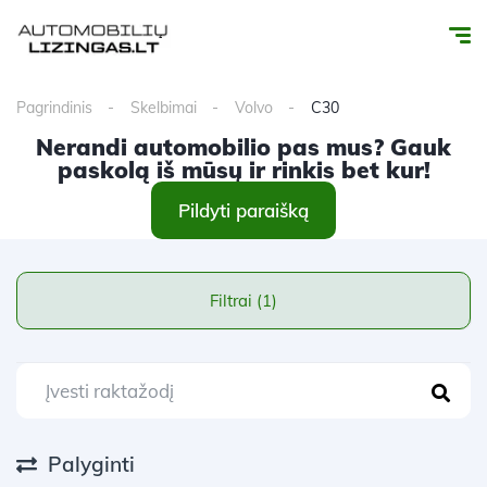
Pagrindinis
Skelbimai
Volvo
C30
Nerandi automobilio pas mus? Gauk
paskolą iš mūsų ir rinkis bet kur!
Pildyti paraišką
Filtrai (1)
Palyginti