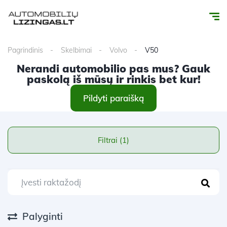
Pagrindinis
Skelbimai
Volvo
V50
Nerandi automobilio pas mus? Gauk
paskolą iš mūsų ir rinkis bet kur!
Pildyti paraišką
Filtrai (1)
Palyginti