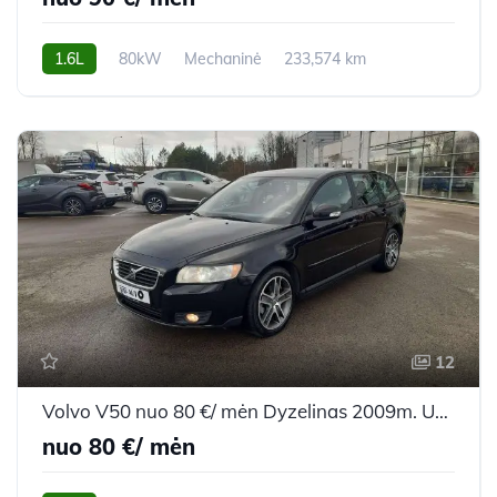
1.6L
80kW
Mechaninė
233,574 km
2008m.
12
Volvo V50 nuo 80 €/ mėn Dyzelinas 2009m. Universalas Mechaninė
nuo 80 €/ mėn