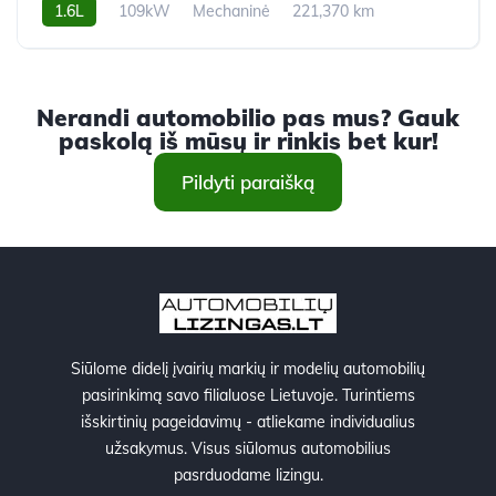
1.6L
109kW
Mechaninė
221,370 km
2009m.
Nerandi automobilio pas mus? Gauk
paskolą iš mūsų ir rinkis bet kur!
Pildyti paraišką
Siūlome didelį įvairių markių ir modelių automobilių
pasirinkimą savo filialuose Lietuvoje. Turintiems
išskirtinių pageidavimų - atliekame individualius
užsakymus. Visus siūlomus automobilius
pasrduodame lizingu.