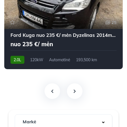
25
Ford Kuga nuo 235 €/ mėn Dyzelinas 2014m. Visureigis Automatinė
nuo 235 €/ mėn
2.0L
120kW
Automatinė
193,500 km
2014m.