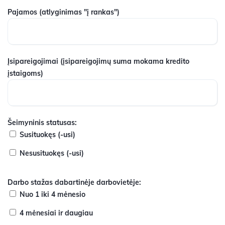
Pajamos
(atlyginimas "į rankas")
Įsipareigojimai
(įsipareigojimų suma mokama kredito
įstaigoms)
Šeimyninis statusas:
Susituokęs (-usi)
Nesusituokęs (-usi)
Darbo stažas dabartinėje darbovietėje:
Nuo 1 iki 4 mėnesio
4 mėnesiai ir daugiau