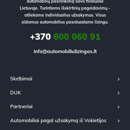
automobilių pasirinkimą savo filialuose
Lietuvoje. Turintiems išskirtinių pageidavimų -
atliekame individualius užsakymus. Visus
siūlomus automobilius pasrduodame lizingu.
+370
600 060 91
info@automobiliulizingas.lt
Skelbimai
DUK
Partneriai
Automobiliai pagal užsakymą iš Vokietijos