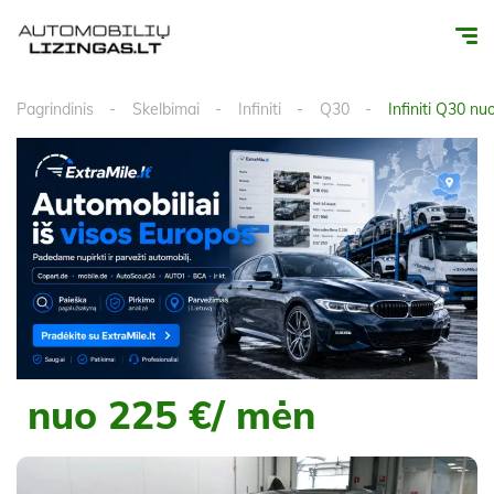
Pagrindinis
Skelbimai
Infiniti
Q30
Infiniti Q30 n
nuo 225 €/ mėn