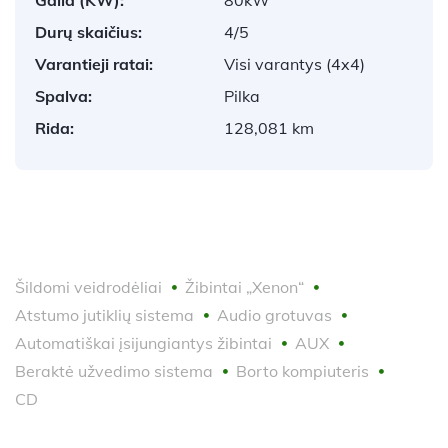
Durų skaičius:
4/5
Varantieji ratai:
Visi varantys (4x4)
Spalva:
Pilka
Rida:
128,081 km
Šildomi veidrodėliai
Žibintai „Xenon“
Atstumo jutiklių sistema
Audio grotuvas
Automatiškai įsijungiantys žibintai
AUX
Beraktė užvedimo sistema
Borto kompiuteris
CD