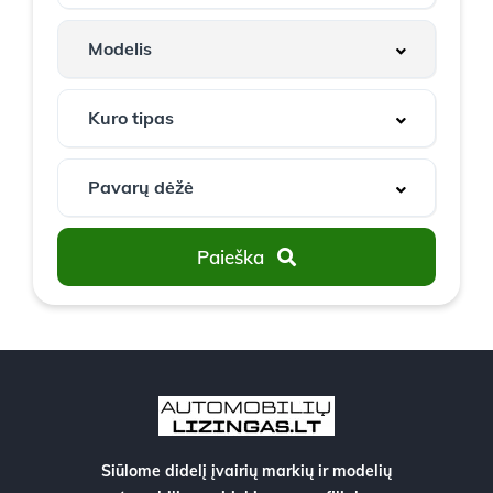
Paieška
Siūlome didelį įvairių markių ir modelių