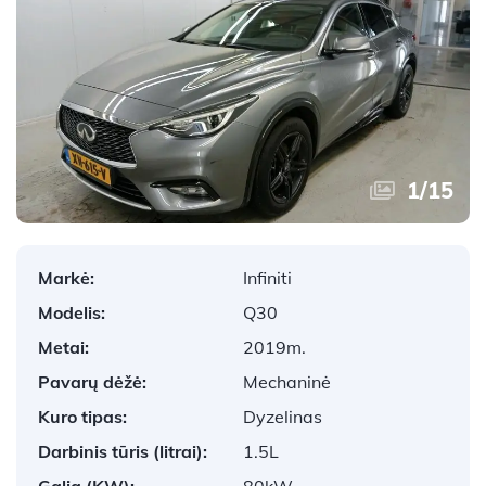
1
/
15
Markė:
Infiniti
Modelis:
Q30
Metai:
2019m.
Pavarų dėžė:
Mechaninė
Kuro tipas:
Dyzelinas
Darbinis tūris (litrai):
1.5L
Galia (KW):
80kW