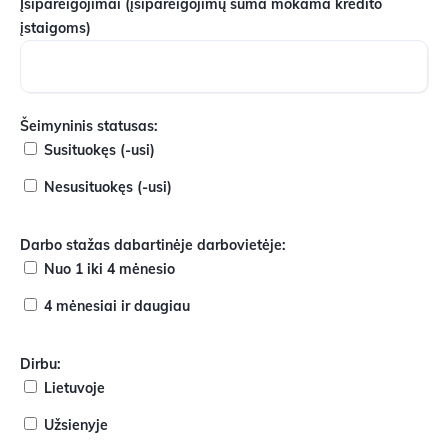
Įsipareigojimai
(įsipareigojimų suma mokama kredito
įstaigoms)
Šeimyninis statusas:
Susituokęs (-usi)
Nesusituokęs (-usi)
Darbo stažas dabartinėje darbovietėje:
Nuo 1 iki 4 mėnesio
4 mėnesiai ir daugiau
Dirbu:
Lietuvoje
Užsienyje