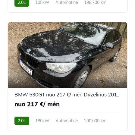
2.0L
105kW
Automatinė
198,700 km
2014m.
37
BMW 530GT nuo 217 €/ mėn Dyzelinas 2010m. Hečbekas Automatinė
nuo 217 €/ mėn
2.0L
180kW
Automatinė
290,000 km
2010m.