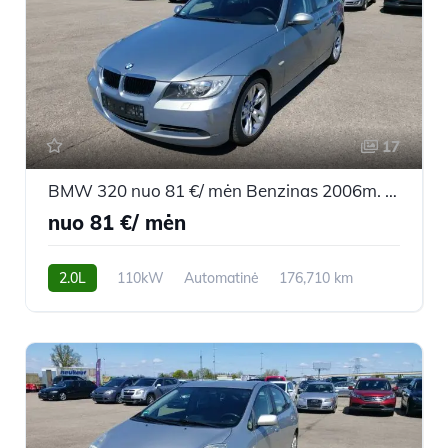
17
BMW 320 nuo 81 €/ mėn Benzinas 2006m. Sedanas Automatinė
nuo 81 €/ mėn
2.0L
110kW
Automatinė
176,710 km
2006m.