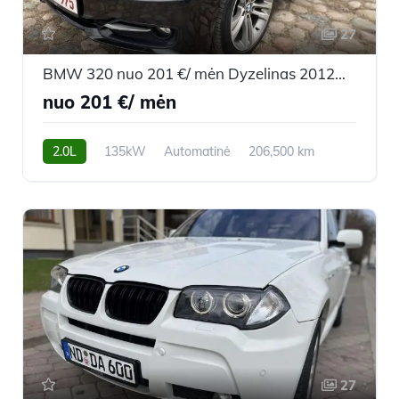
27
BMW 320 nuo 201 €/ mėn Dyzelinas 2012m. Sedanas Automatinė
nuo 201 €/ mėn
2.0L
135kW
Automatinė
206,500 km
2012m.
27