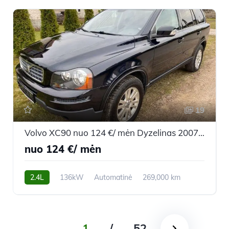
19
Volvo XC90 nuo 124 €/ mėn Dyzelinas 2007m. Visureigis Automatinė
nuo 124 €/ mėn
2.4L
136kW
Automatinė
269,000 km
2007m.
1
/
52