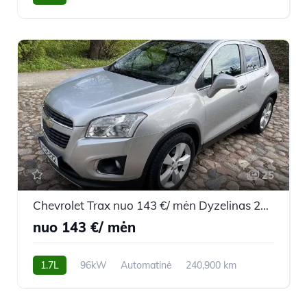
2014m.
25
Chevrolet Trax nuo 143 €/ mėn Dyzelinas 2013m. Visureigis Automatinė
nuo 143 €/ mėn
1.7L
96kW
Automatinė
240,900 km
2013m.