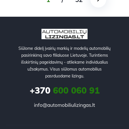
Siūlome didelį įvairių markių ir modelių automobilių
pasirinkimą savo filialuose Lietuvoje. Turintiems
išskirtinių pageidavimų - atliekame individualius
užsakymus. Visus siūlomus automobilius
pasrduodame lizingu.
+370
600 060 91
info@automobiliulizingas.lt