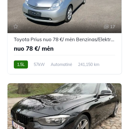
17
Toyota Prius nuo 78 €/ mėn Benzinas/Elektra 2004m. Hečbekas Automatinė
nuo 78 €/ mėn
1.5L
57kW
Automatinė
241,150 km
2004m.