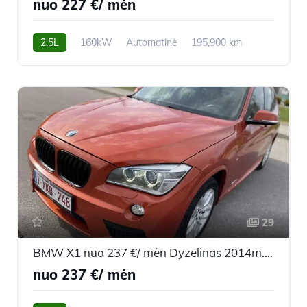
nuo 227 €/ mėn
2.5L
160kW
Automatinė
195,900 km
2013m.
29
BMW X1 nuo 237 €/ mėn Dyzelinas 2014m. Visureigis Automatinė
nuo 237 €/ mėn