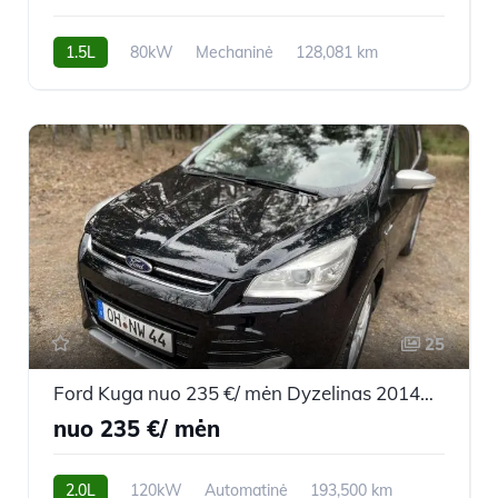
1.5L
80kW
Mechaninė
128,081 km
2019m.
25
Ford Kuga nuo 235 €/ mėn Dyzelinas 2014m. Visureigis Automatinė
nuo 235 €/ mėn
2.0L
120kW
Automatinė
193,500 km