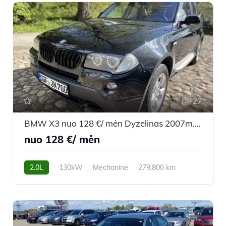
27
BMW X3 nuo 128 €/ mėn Dyzelinas 2007m. Visureigis Mechaninė
nuo 128 €/ mėn
2.0L
130kW
Mechaninė
279,800 km
2007m.