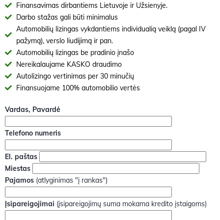
Finansavimas dirbantiems Lietuvoje ir Užsienyje.
Darbo stažas gali būti minimalus
Automobilių lizingas vykdantiems individualią veiklą (pagal IV
pažymą), verslo liudijimą ir pan.
Automobilių lizingas be pradinio įnašo
Nereikalaujame KASKO draudimo
Autolizingo vertinimas per 30 minučių
Finansuojame 100% automobilio vertės
Vardas, Pavardė
Telefono numeris
El. paštas
Miestas
Pajamos
(atlyginimas "į rankas")
Įsipareigojimai
(įsipareigojimų suma mokama kredito įstaigoms)