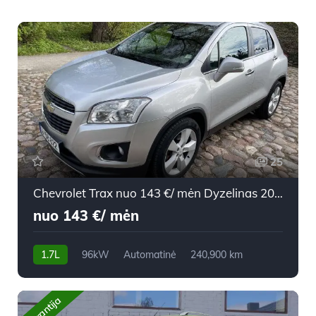
25
Chevrolet Trax nuo 143 €/ mėn Dyzelinas 2013m. Visureigis Automatinė
nuo 143 €/ mėn
1.7L
96kW
Automatinė
240,900 km
2013m.
Garantija