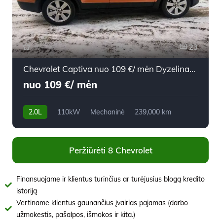
23
Chevrolet Captiva nuo 109 €/ mėn Dyzelinas 2007m. Visureigis Mechaninė
nuo 109 €/ mėn
2.0L
110kW
Mechaninė
239,000 km
2007m.
Peržiūrėti 8 Chevrolet
Finansuojame ir klientus turinčius ar turėjusius blogą kredito
istoriją
Vertiname klientus gaunančius įvairias pajamas (darbo
užmokestis, pašalpos, išmokos ir kita.)