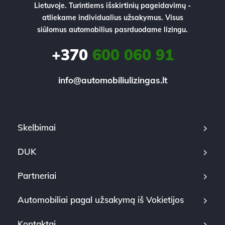
Lietuvoje. Turintiems išskirtinių pageidavimų -
atliekame individualius užsakymus. Visus
siūlomus automobilius pasrduodame lizingu.
+370
600 060 91
info@automobiliulizingas.lt
Skelbimai
DUK
Partneriai
Automobiliai pagal užsakymą iš Vokietijos
Kontaktai