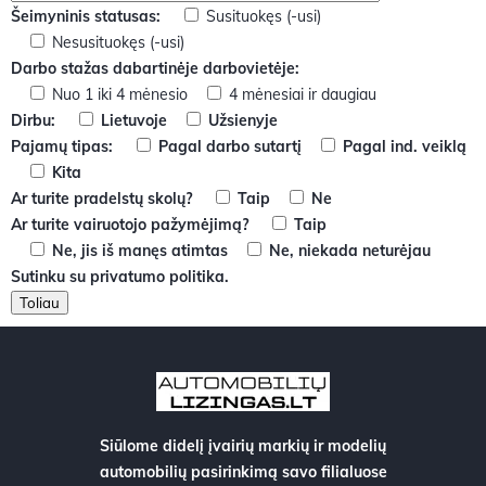
Šeimyninis statusas:
Susituokęs (-usi)
Nesusituokęs (-usi)
Darbo stažas dabartinėje darbovietėje:
Nuo 1 iki 4 mėnesio
4 mėnesiai ir daugiau
Dirbu:
Lietuvoje
Užsienyje
Pajamų tipas:
Pagal darbo sutartį
Pagal ind. veiklą
Kita
Ar turite pradelstų skolų?
Taip
Ne
Ar turite vairuotojo pažymėjimą?
Taip
Ne, jis iš manęs atimtas
Ne, niekada neturėjau
Sutinku su
privatumo politika
.
Siūlome didelį įvairių markių ir modelių
automobilių pasirinkimą savo filialuose