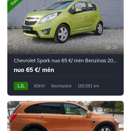
25
Chevrolet Spark nuo 65 €/ mėn Benzinas 2010m. Hečbekas Mechaninė
nuo 65 €/ mėn
1.2L
60kW
Mechaninė
165,591 km
2010m.