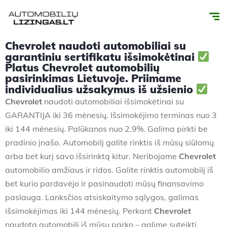
Chevrolet naudoti automobiliai su
garantiniu sertifikatu išsimokėtinai
Platus Chevrolet automobilių
pasirinkimas Lietuvoje. Priimame
individualius užsakymus iš užsienio
Chevrolet
naudoti automobiliai išsimokėtinai su
GARANTIJA iki 36 mėnesių. Išsimokėjimo terminas nuo 3
iki 144 mėnesių. Palūkanos nuo 2.9%. Galima pirkti be
pradinio įnašo. Automobilį galite rinktis iš mūsų siūlomų
arba bet kurį savo išsirinktą kitur. Neribojame
Chevrolet
automobilio amžiaus ir ridos. Galite rinktis automobilį iš
bet kurio pardavėjo ir pasinaudoti mūsų finansavimo
paslauga. Lanksčios atsiskaitymo sąlygos, galimas
išsimokėjimas iki 144 mėnesių. Perkant
Chevrolet
naudotą automobilį iš mūsų parko – galime suteikti