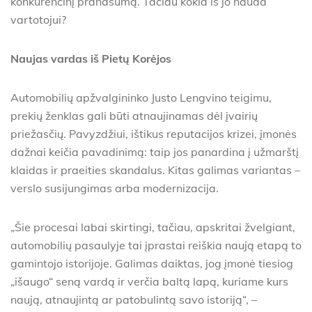
konkurencinį pranašumą. Tačiau kokia iš jo nauda
vartotojui?
Naujas vardas iš Pietų Korėjos
Automobilių apžvalgininko Justo Lengvino teigimu,
prekių ženklas gali būti atnaujinamas dėl įvairių
priežasčių. Pavyzdžiui, ištikus reputacijos krizei, įmonės
dažnai keičia pavadinimą: taip jos panardina į užmarštį
klaidas ir praeities skandalus. Kitas galimas variantas –
verslo susijungimas arba modernizacija.
„Šie procesai labai skirtingi, tačiau, apskritai žvelgiant,
automobilių pasaulyje tai įprastai reiškia naują etapą to
gamintojo istorijoje. Galimas daiktas, jog įmonė tiesiog
„išaugo“ seną vardą ir verčia baltą lapą, kuriame kurs
naują, atnaujintą ar patobulintą savo istoriją“, –