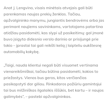
Anot J. Lengvino, visais minėtais atvejais gali būti
parenkamas naujas prekių ženklas. Tačiau,
apžvalgininko manymu, jungiantis bendrovėms arba jas
perimant naujiems savininkams, vartotojams patartina
atidžiau pasidomėti, kas slypi už pasikeitimų: gal įmonė
buvo įsigyta didesnio verslo darinio ar prisijungė prie
tokio – įprastai tai gali reikšti kelią į laipteliu aukštesnę
automobilių kokybę.
„Taigi, nauda klientui negali būti visuomet vertinama
vienareikšmiškai, tačiau būtina pasidomėti, kokios to
priežastys. Vienos bus geros, kitos verčiančios
pasikapstyti dar giliau. Rinkodaros požiūriu gamintojui
tai bus milžiniškas ilgalaikis iššūkis, bet kartu – ir naujos
galimybės“, – pastebi apžvalgininkas.