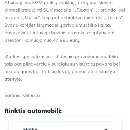
Atsinaujinus KGM prekių ženklui, į rinką jau išleisti ir
pirmieji atnaujinti SUV modeliai: „Rexton“, „Korando“ bei
pikapas „Musso“, taip pat debiutavo minėtasis „Torres“.
Svariu korėjietiškų modelių privalumu išliko kaina.
Pavyzdžiui, Lietuvoje bazinis pravažus septynvietis
„Rexton“ kainuoja nuo 47 990 eurų.
Markės specializacija – didesnio pravažumo modelių,
taip pat pilnaverčių visureigių su visų ratų pavara bei
pikapų gamyba. Tad šią kryptį planuojama išlaikyti ir
ateityje.
Šaltinis: Velocita
Rinktis automobilį: