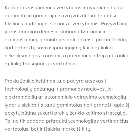
Keičiantis visuomenės vertybėms ir gyvenimo būdui,
automobilių gamintojai savo įvaizdį turi derinti su
tikslinės auditorijos siekiais ir vertybėmis. Pavyzdžiui,
jei vis daugiau dėmesio skiriama tvarumui ir
ekologiškumui, gamintojas gali pakeisti prekių ženklą,
kad pabrėžtų savo įsipareigojimą kurti aplinkai
nekenksmingas transporto priemones ir taip pritraukti
aplinką tausojančius vartotojus.
Prekių ženklo keitimas taip pat yra atsakas į
technologijų pažangą ir pramonės naujoves. Jei
elektromobilių ar autonominio vairavimo technologijų
lyderiu siekiantis tapti gamintojas nori pranešti apie šį
pokytį, būtina sukurti prekių ženklo keitimo strategiją.
Tai ne tik padeda pritraukti technologijas vertinančius
vartotojus, bet ir išskiria markę iš kitų.