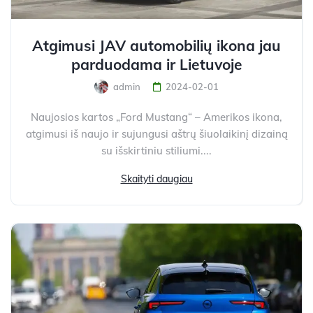
Atgimusi JAV automobilių ikona jau
parduodama ir Lietuvoje
admin
2024-02-01
Naujosios kartos „Ford Mustang“ – Amerikos ikona,
atgimusi iš naujo ir sujungusi aštrų šiuolaikinį dizainą
su išskirtiniu stiliumi....
Skaityti daugiau