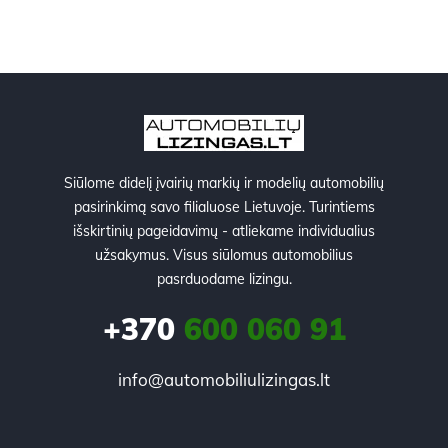
Siūlome didelį įvairių markių ir modelių automobilių
pasirinkimą savo filialuose Lietuvoje. Turintiems
išskirtinių pageidavimų - atliekame individualius
užsakymus. Visus siūlomus automobilius
pasrduodame lizingu.
+370
600 060 91
info@automobiliulizingas.lt