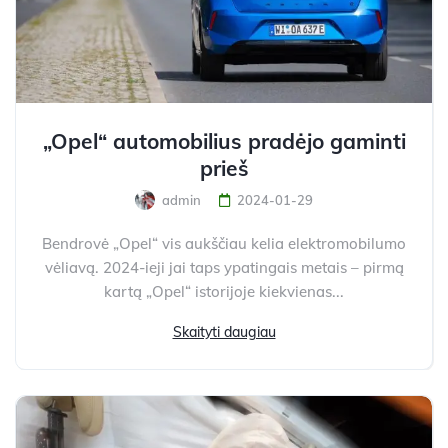
„Opel“ automobilius pradėjo gaminti
prieš
admin
2024-01-29
Bendrovė „Opel“ vis aukščiau kelia elektromobilumo
vėliavą. 2024-ieji jai taps ypatingais metais – pirmą
kartą „Opel“ istorijoje kiekvienas...
Skaityti daugiau