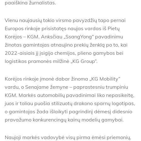
paaiškina žurnalistas.
Vienu naujausių tokio virsmo pavyzdžių tapo pernai
Europos rinkoje prisistatęs naujas vardas iš Pietų
Korėjos – KGM. Anksčiau „SsangYong“ pavadinimu
žinotas gamintojas atnaujino prekių ženklą po to, kai
2022-aisiais jį įsigijo chemijos, plieno gamybos bei
logistikos pramonės milžinė „KG Group“.
Korėjos rinkoje įmonė dabar žinoma „KG Mobility“
vardu, o Senajame žemyne – paprastesniu trumpiniu
KGM. Markės automobilių pavadinimai liko nepasikeitę,
juos ir toliau puošia stilizuotų drakono sparnų logotipas,
o gamintojas žada išlaikyti pagrindinį dėmesį didesnio
pravažumo konkurencingų kainų modelių gamybai.
Naujoji markės vadovybė visų pirma ėmėsi priemonių,