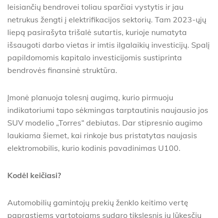
leisiančių bendrovei toliau sparčiai vystytis ir jau
netrukus žengti į elektrifikacijos sektorių. Tam 2023-ųjų
liepą pasirašyta trišalė sutartis, kurioje numatyta
išsaugoti darbo vietas ir imtis ilgalaikių investicijų. Spalį
papildomomis kapitalo investicijomis sustiprinta
bendrovės finansinė struktūra.
Įmonė planuoja tolesnį augimą, kurio pirmuoju
indikatoriumi tapo sėkmingas tarptautinis naujausio jos
SUV modelio „Torres“ debiutas. Dar stipresnio augimo
laukiama šiemet, kai rinkoje bus pristatytas naujasis
elektromobilis, kurio kodinis pavadinimas U100.
Kodėl keičiasi?
Automobilių gamintojų prekių ženklo keitimo vertę
paprastiems vartotojams sudaro tikslesnis jų lūkesčių