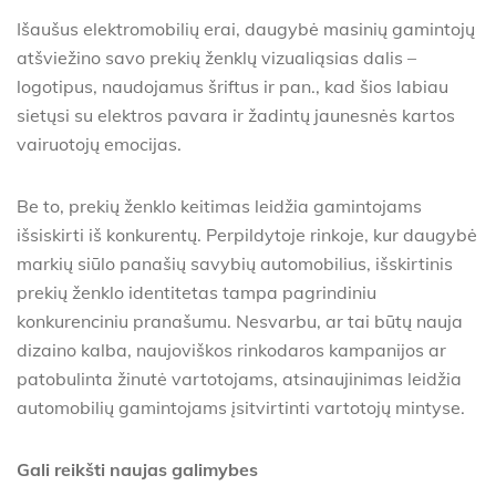
Išaušus elektromobilių erai, daugybė masinių gamintojų
atšviežino savo prekių ženklų vizualiąsias dalis –
logotipus, naudojamus šriftus ir pan., kad šios labiau
sietųsi su elektros pavara ir žadintų jaunesnės kartos
vairuotojų emocijas.
Be to, prekių ženklo keitimas leidžia gamintojams
išsiskirti iš konkurentų. Perpildytoje rinkoje, kur daugybė
markių siūlo panašių savybių automobilius, išskirtinis
prekių ženklo identitetas tampa pagrindiniu
konkurenciniu pranašumu. Nesvarbu, ar tai būtų nauja
dizaino kalba, naujoviškos rinkodaros kampanijos ar
patobulinta žinutė vartotojams, atsinaujinimas leidžia
automobilių gamintojams įsitvirtinti vartotojų mintyse.
Gali reikšti naujas galimybes