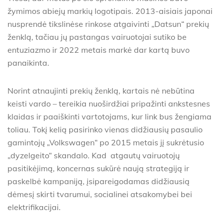
žymimos abiejų markių logotipais. 2013-aisiais japonai
nusprendė tikslinėse rinkose atgaivinti „Datsun“ prekių
ženklą, tačiau jų pastangas vairuotojai sutiko be
entuziazmo ir 2022 metais markė dar kartą buvo
panaikinta.
Norint atnaujinti prekių ženklą, kartais nė nebūtina
keisti vardo – tereikia nuoširdžiai pripažinti ankstesnes
klaidas ir paaiškinti vartotojams, kur link bus žengiama
toliau. Tokį kelią pasirinko vienas didžiausių pasaulio
gamintojų „Volkswagen“ po 2015 metais jį sukrėtusio
„dyzelgeito“ skandalo. Kad atgautų vairuotojų
pasitikėjimą, koncernas sukūrė naują strategiją ir
paskelbė kampaniją, įsipareigodamas didžiausią
dėmesį skirti tvarumui, socialinei atsakomybei bei
elektrifikacijai.