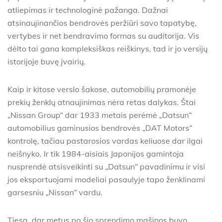
atliepimas ir technologinė pažanga. Dažnai
atsinaujinančios bendrovės peržiūri savo tapatybę,
vertybes ir net bendravimo formas su auditorija. Vis
dėlto tai gana kompleksiškas reiškinys, tad ir jo versijų
istorijoje buvę įvairių.
Kaip ir kitose verslo šakose, automobilių pramonėje
prekių ženklų atnaujinimas nėra retas dalykas. Štai
„Nissan Group“ dar 1933 metais perėmė „Datsun“
automobilius gaminusios bendrovės „DAT Motors“
kontrolę, tačiau pastarosios vardas keliuose dar ilgai
neišnyko. Ir tik 1984-aisiais Japonijos gamintoja
nusprendė atsisveikinti su „Datsun“ pavadinimu ir visi
jos eksportuojami modeliai pasaulyje tapo ženklinami
garsesniu „Nissan“ vardu.
Tiesa, dar metus po šio sprendimo mašinos buvo