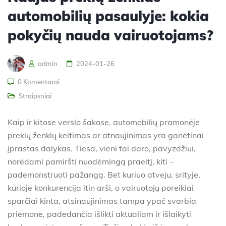
automobilių pasaulyje: kokia
pokyčių nauda vairuotojams?
admin
2024-01-26
0 Komentarai
Straipsniai
Kaip ir kitose verslo šakose, automobilių pramonėje
prekių ženklų keitimas ar atnaujinimas yra ganėtinai
įprastas dalykas. Tiesa, vieni tai daro, pavyzdžiui,
norėdami pamiršti nuodėmingą praeitį, kiti –
pademonstruoti pažangą. Bet kuriuo atveju, srityje,
kurioje konkurencija itin arši, o vairuotojų poreikiai
sparčiai kinta, atsinaujinimas tampa ypač svarbia
priemone, padedančia išlikti aktualiam ir išlaikyti