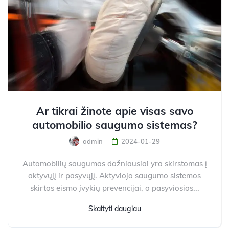
Ar tikrai žinote apie visas savo
automobilio saugumo sistemas?
admin
2024-01-29
Automobilių saugumas dažniausiai yra skirstomas į
aktyvųjį ir pasyvųjį. Aktyviojo saugumo sistemos
skirtos eismo įvykių prevencijai, o pasyviosios...
Skaityti daugiau