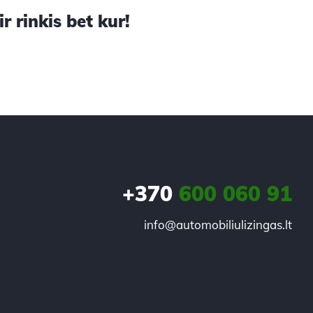
 rinkis bet kur!
+370
600 060 91
info@automobiliulizingas.lt