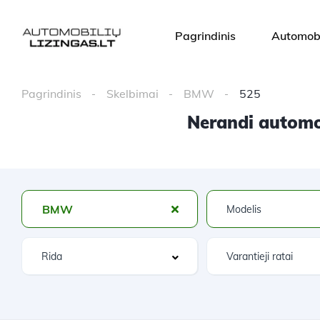
Pagrindinis
Automobi
Pagrindinis
Skelbimai
BMW
525
Nerandi automob
BMW