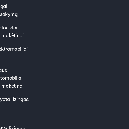
gal
žsakymą
tociklai
simokėtinai
ektromobiliai
gūs
tomobiliai
simokėtinai
yota lizingas
W lizingas