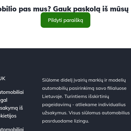
ilio pas mus? Gauk paskolą iš mūsų ir
Pildyti paraišką
UK
Siūlome didelį įvairių markių ir modelių
automobilių pasirinkimą savo filialuose
tomobiliai
Lietuvoje. Turintiems išskirtinių
gal
pageidavimų - atliekame individualius
sakymą iš
užsakymus. Visus siūlomus automobilius
kietijos
pasrduodame lizingu.
tomobiliai