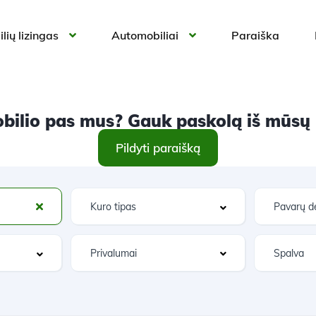
lių lizingas
Automobiliai
Paraiška
ilio pas mus? Gauk paskolą iš mūsų ir
Pildyti paraišką
Privalumai