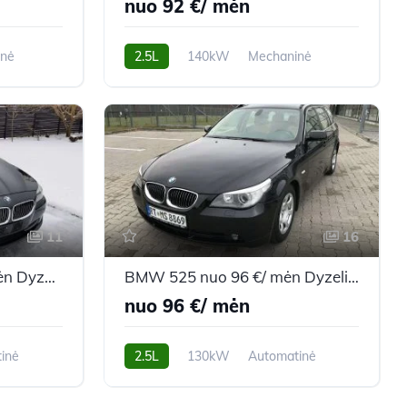
nuo 92 €/ mėn
inė
2.5L
140kW
Mechaninė
325,308 km
2007m.
11
16
BMW 525 nuo 197 €/ mėn Dyzelinas 2011m. Universalas Automatinė
BMW 525 nuo 96 €/ mėn Dyzelinas 2007m. Universalas Automatinė
nuo 96 €/ mėn
inė
2.5L
130kW
Automatinė
285,808 km
2007m.