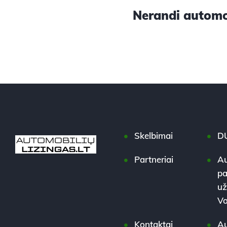
Nerandi automob
Skelbimai
D
Partneriai
Au
pa
už
Vo
Kontaktai
Au