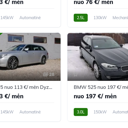
3 €/ mėn
nuo 76 €/ mėn
145kW
Automatinė
2.5L
130kW
Mechan
m
2008m.
353,259 km
2004m.
28
BMW 525 nuo 113 €/ mėn Dyzelinas 2008m. Universalas Automatinė
3 €/ mėn
nuo 197 €/ mėn
145kW
Automatinė
3.0L
150kW
Automat
m
2008m.
228,000 km
2011m.