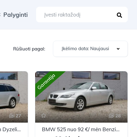
Palyginti
Įkėlimo data: Naujausi
Rūšiuoti pagal:
Garantija
27
28
BMW 525 nuo 76 €/ mėn Dyzelinas 2004m. Universalas Mechaninė
BMW 525 nuo 92 €/ mėn Benzinas 2007m. Sedanas Mechaninė