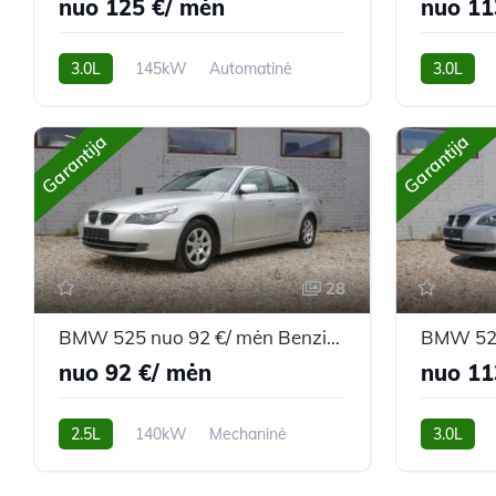
nuo 125 €/ mėn
nuo 11
3.0L
145kW
Automatinė
3.0L
394,305 km
2009m.
318,560 k
Garantija
Garantija
28
BMW 525 nuo 92 €/ mėn Benzinas 2007m. Sedanas Mechaninė
nuo 92 €/ mėn
nuo 11
2.5L
140kW
Mechaninė
3.0L
325,308 km
2007m.
318,560 k