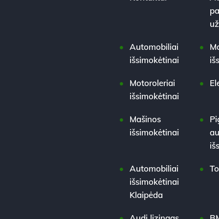
pa
u
Automobiliai
Mo
išsimokėtinai
iš
Motoroleriai
El
išsimokėtinai
Mašinos
Pi
išsimokėtinai
au
iš
Automobiliai
To
išsimokėtinai
Klaipėda
Audi lizingas
BM