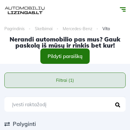
Pagrindinis
Skelbimai
Mercedes-Benz
Vito
Nerandi automobilio pas mus? Gauk
paskolą iš mūsų ir rinkis bet kur!
Pildyti paraišką
Filtrai (1)
Palyginti