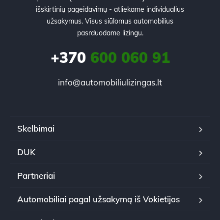
išskirtinių pageidavimų - atliekame individualius
užsakymus. Visus siūlomus automobilius
pasrduodame lizingu.
+370
600 060 91
info@automobiliulizingas.lt
Skelbimai
DUK
Partneriai
Automobiliai pagal užsakymą iš Vokietijos