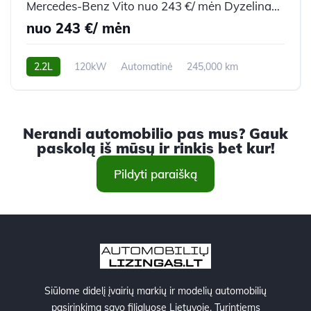
Mercedes-Benz Vito nuo 243 €/ mėn Dyzelinas 2014m. Keleivinis mikroautobusas Automatinė
nuo 243 €/ mėn
2.2L
120kW
Automatinė
245,000 km
2014m.
Nerandi automobilio pas mus? Gauk
paskolą iš mūsų ir rinkis bet kur!
Pildyti paraišką
Siūlome didelį įvairių markių ir modelių automobilių
pasirinkimą savo filialuose Lietuvoje. Turintiems