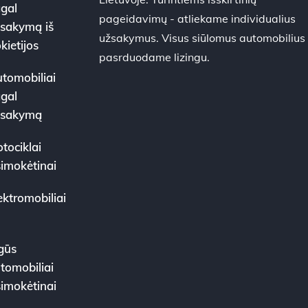
gal
pageidavimų - atliekame individualius
sakymą iš
užsakymus. Visus siūlomus automobilius
kietijos
pasrduodame lizingu.
tomobiliai
gal
žsakymą
tociklai
simokėtinai
ektromobiliai
gūs
tomobiliai
simokėtinai