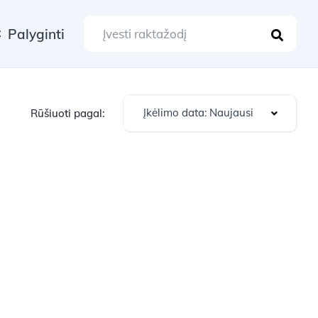
Palyginti
Įkėlimo data: Naujausi
Rūšiuoti pagal: