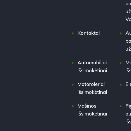
pa
už
Vo
Kontaktai
Au
pa
u
Automobiliai
Mo
išsimokėtinai
iš
Motoroleriai
El
išsimokėtinai
Mašinos
Pi
išsimokėtinai
au
iš