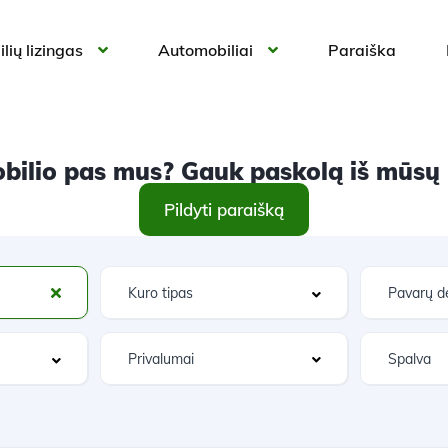
lių lizingas
Automobiliai
Paraiška
ilio pas mus? Gauk paskolą iš mūsų ir
Pildyti paraišką
Privalumai