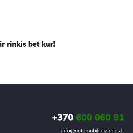
 rinkis bet kur!
+370
600 060 91
info@automobiliulizingas.lt