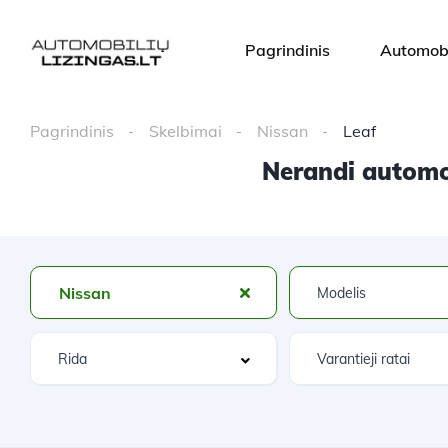
Pagrindinis
Automobi
Pagrindinis
Skelbimai
Nissan
Leaf
Nerandi automob
Nissan