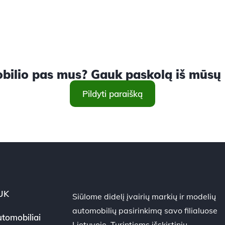
ilio pas mus? Gauk paskolą iš mūsų ir
Pildyti paraišką
UK
Siūlome didelį įvairių markių ir modelių
automobilių pasirinkimą savo filialuose
tomobiliai
Lietuvoje. Turintiems išskirtinių