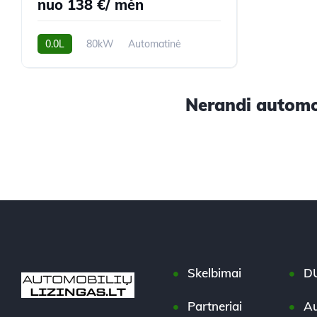
nuo 138 €/ mėn
0.0L
80kW
Automatinė
60,000 km
2012m.
Nerandi automob
Skelbimai
D
Partneriai
Au