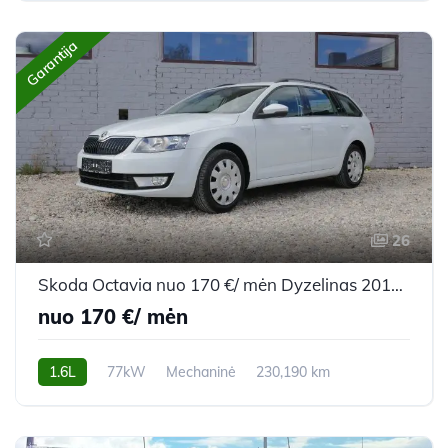
Garantija
26
Skoda Octavia nuo 170 €/ mėn Dyzelinas 2015m. Universalas Mechaninė
nuo 170 €/ mėn
1.6L
77kW
Mechaninė
230,190 km
2015m.