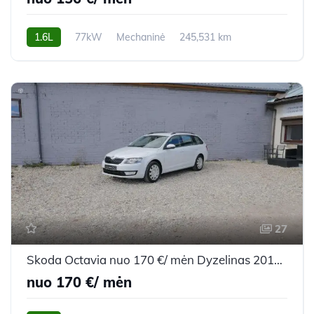
1.6L
77kW
Mechaninė
245,531 km
2013m.
27
Skoda Octavia nuo 170 €/ mėn Dyzelinas 2014m. Universalas Mechaninė
nuo 170 €/ mėn