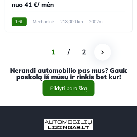
nuo 41 €/ mėn
1.6L
Mechaninė
218,000 km
2002m.
1
/
2
Nerandi automobilio pas mus? Gauk
paskolą iš mūsų ir rinkis bet kur!
Pildyti paraišką