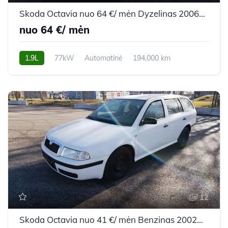
Skoda Octavia nuo 64 €/ mėn Dyzelinas 2006m. Hečbekas Automatinė
nuo 64 €/ mėn
1.9L
77kW
Automatinė
194,000 km
2006m.
12
Skoda Octavia nuo 41 €/ mėn Benzinas 2002m. Universalas Mechaninė