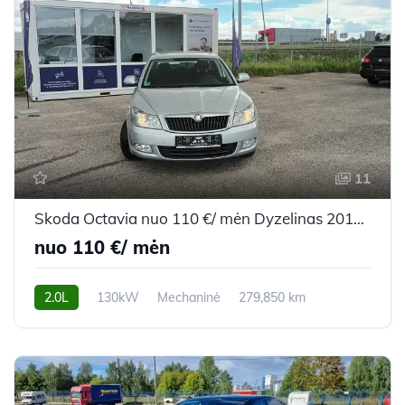
11
Skoda Octavia nuo 110 €/ mėn Dyzelinas 2010m. Universalas Mechaninė
nuo 110 €/ mėn
2.0L
130kW
Mechaninė
279,850 km
2010m.