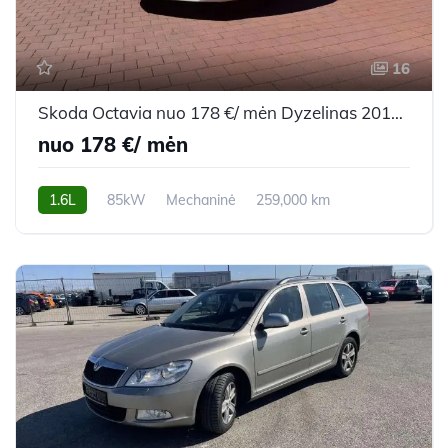
16
Skoda Octavia nuo 178 €/ mėn Dyzelinas 2017m. Hečbekas Mechaninė
nuo 178 €/ mėn
1.6L
85kW
Mechaninė
259,000 km
2017m.