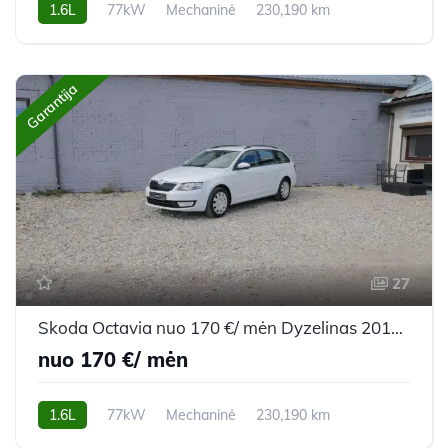
1.6L
77kW
Mechaninė
230,190 km
2014m.
Garantija
27
Skoda Octavia nuo 170 €/ mėn Dyzelinas 2014m. Universalas Mechaninė
nuo 170 €/ mėn
1.6L
77kW
Mechaninė
230,190 km
2014m.