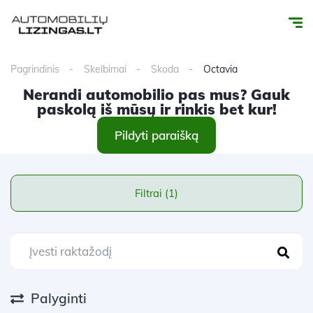
Pagrindinis
Skelbimai
Skoda
Octavia
Nerandi automobilio pas mus? Gauk
paskolą iš mūsų ir rinkis bet kur!
Pildyti paraišką
Filtrai (1)
Palyginti