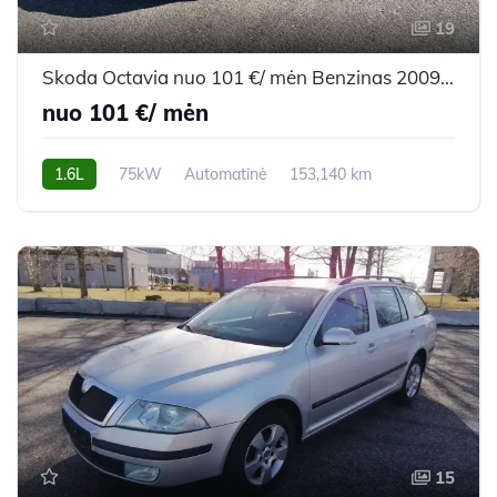
19
Skoda Octavia nuo 101 €/ mėn Benzinas 2009m. Universalas Automatinė
nuo 101 €/ mėn
1.6L
75kW
Automatinė
153,140 km
2009m.
15