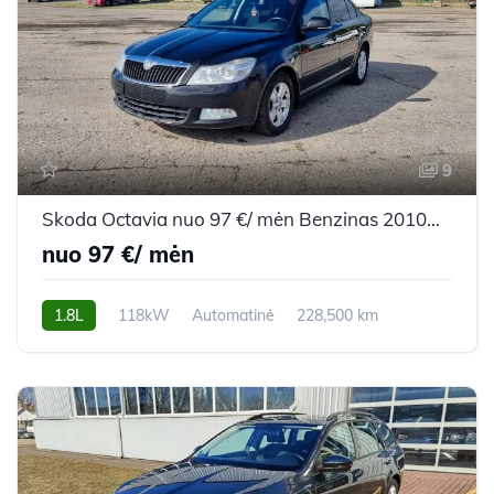
9
Skoda Octavia nuo 97 €/ mėn Benzinas 2010m. Hečbekas Automatinė
nuo 97 €/ mėn
1.8L
118kW
Automatinė
228,500 km
2010m.