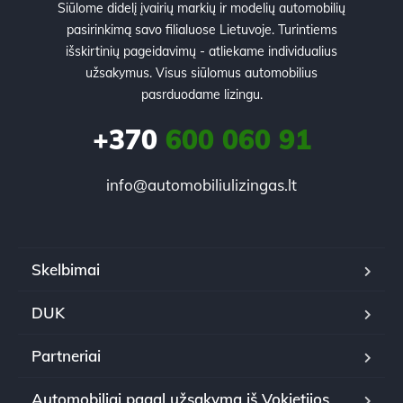
Siūlome didelį įvairių markių ir modelių automobilių
pasirinkimą savo filialuose Lietuvoje. Turintiems
išskirtinių pageidavimų - atliekame individualius
užsakymus. Visus siūlomus automobilius
pasrduodame lizingu.
+370
600 060 91
info@automobiliulizingas.lt
Skelbimai
DUK
Partneriai
Automobiliai pagal užsakymą iš Vokietijos