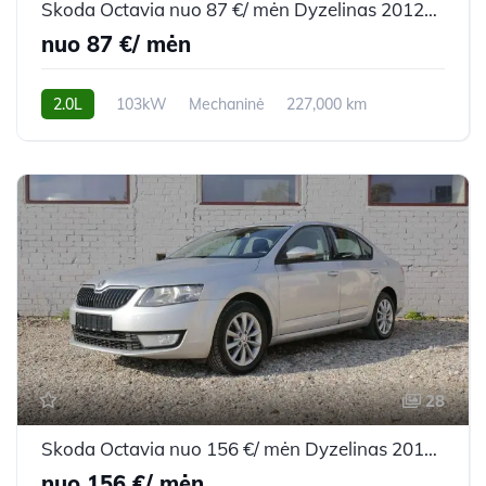
Skoda Octavia nuo 87 €/ mėn Dyzelinas 2012m. Universalas Mechaninė
nuo 87 €/ mėn
2.0L
103kW
Mechaninė
227,000 km
2012m.
28
Skoda Octavia nuo 156 €/ mėn Dyzelinas 2013m. Hečbekas Mechaninė
nuo 156 €/ mėn