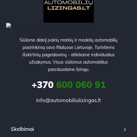
Siūlome didelį įvairių markių ir modelių automobilių
pasirinkimą savo filialuose Lietuvoje. Turintiems
išskirtinių pageidavimų - atliekame individualius
užsakymus. Visus siūlomus automobilius
pasrduodame lizingu.
+370
600 060 91
info@automobiliulizingas.lt
Skelbimai