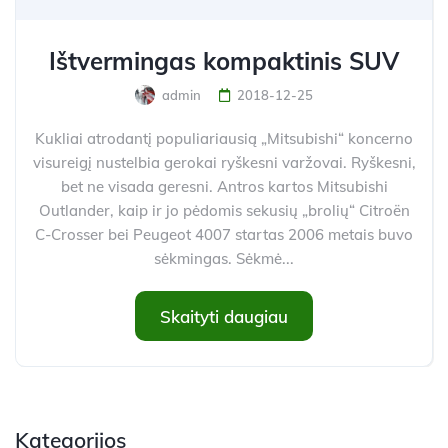
Ištvermingas kompaktinis SUV
admin
2018-12-25
Kukliai atrodantį populiariausią „Mitsubishi“ koncerno
visureigį nustelbia gerokai ryškesni varžovai. Ryškesni,
bet ne visada geresni. Antros kartos Mitsubishi
Outlander, kaip ir jo pėdomis sekusių „brolių“ Citroën
C-Crosser bei Peugeot 4007 startas 2006 metais buvo
sėkmingas. Sėkmė...
Skaityti daugiau
Kategorijos