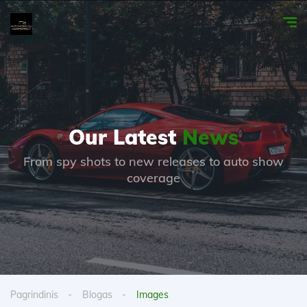
Our Latest
News
From spy shots to new releases to auto show
coverage
Pagrindinis
Blogas
Images