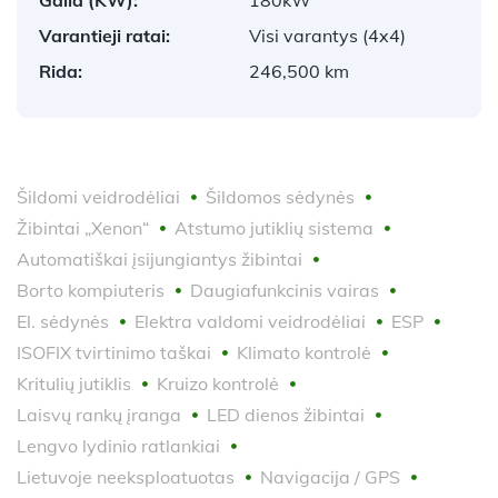
Varantieji ratai:
Visi varantys (4x4)
Rida:
246,500 km
Šildomi veidrodėliai
Šildomos sėdynės
Žibintai „Xenon“
Atstumo jutiklių sistema
Automatiškai įsijungiantys žibintai
Borto kompiuteris
Daugiafunkcinis vairas
El. sėdynės
Elektra valdomi veidrodėliai
ESP
ISOFIX tvirtinimo taškai
Klimato kontrolė
Kritulių jutiklis
Kruizo kontrolė
Laisvų rankų įranga
LED dienos žibintai
Lengvo lydinio ratlankiai
Lietuvoje neeksploatuotas
Navigacija / GPS