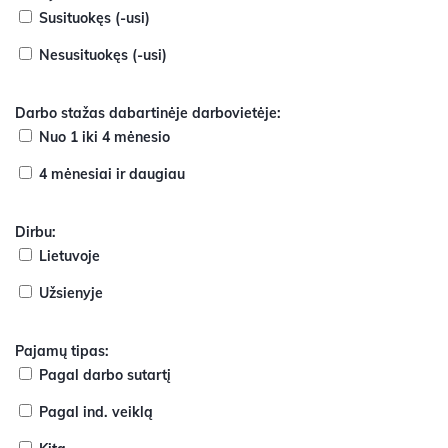
Susituokęs (-usi)
Nesusituokęs (-usi)
Darbo stažas dabartinėje darbovietėje:
Nuo 1 iki 4 mėnesio
4 mėnesiai ir daugiau
Dirbu:
Lietuvoje
Užsienyje
Pajamų tipas:
Pagal darbo sutartį
Pagal ind. veiklą