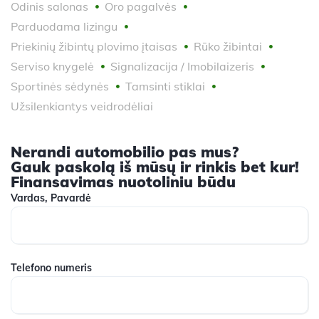
Odinis salonas
Oro pagalvės
Parduodama lizingu
Priekinių žibintų plovimo įtaisas
Rūko žibintai
Serviso knygelė
Signalizacija / Imobilaizeris
Sportinės sėdynės
Tamsinti stiklai
Užsilenkiantys veidrodėliai
Nerandi automobilio pas mus?
Gauk paskolą iš mūsų ir rinkis bet kur!
Finansavimas nuotoliniu būdu
Vardas, Pavardė
Telefono numeris