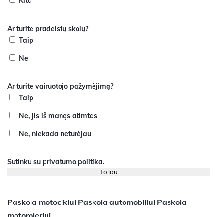
Kita
Ar turite pradelstų skolų?
Taip
Ne
Ar turite vairuotojo pažymėjimą?
Taip
Ne, jis iš manęs atimtas
Ne, niekada neturėjau
Sutinku su
privatumo politika
.
Paskola motociklui
Paskola automobiliui
Paskola
motoroleriui