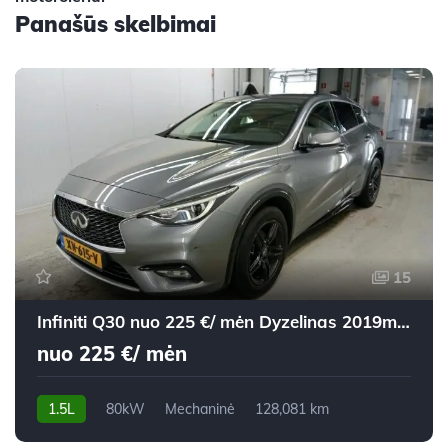
Panašūs skelbimai
15
Infiniti Q30 nuo 225 €/ mėn Dyzelinas 2019m. Visureigis Mechaninė
nuo 225 €/ mėn
1.5L
80kW
Mechaninė
128,081 km
2019m.