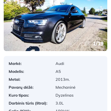
1
/
19
Markė:
Audi
Modelis:
A5
Metai:
2013m.
Pavarų dėžė:
Mechaninė
Kuro tipas:
Dyzelinas
Darbinis tūris (litrai):
3.0L
Galia (KW):
180kW