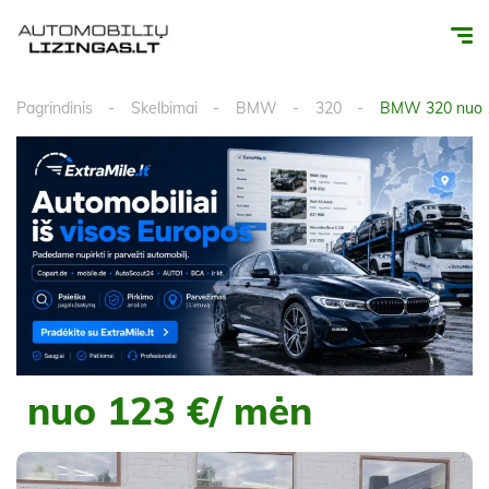
Pagrindinis
Skelbimai
BMW
320
BMW 320 nuo 1
nuo 123 €/ mėn