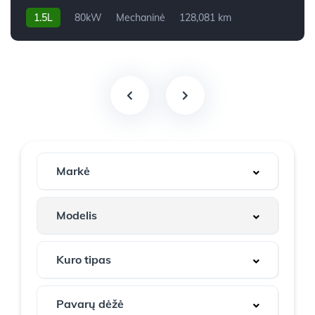
1.5L
80kW
Mechaninė
128,081 km
2019m.