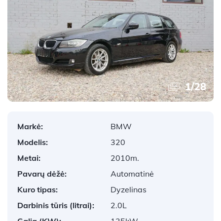
1
/
28
Markė:
BMW
Modelis:
320
Metai:
2010m.
Pavarų dėžė:
Automatinė
Kuro tipas:
Dyzelinas
Darbinis tūris (litrai):
2.0L
Galia (KW):
135kW