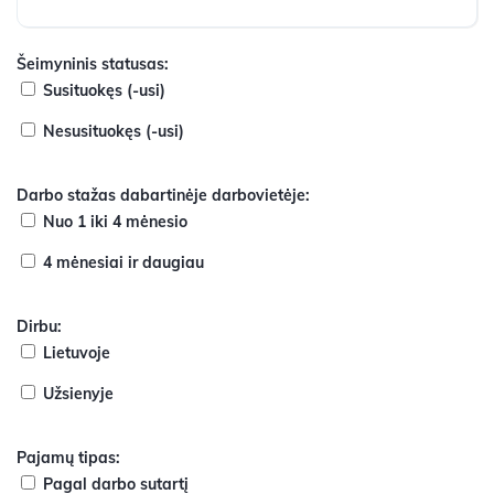
Šeimyninis statusas:
Susituokęs (-usi)
Nesusituokęs (-usi)
Darbo stažas dabartinėje darbovietėje:
Nuo 1 iki 4 mėnesio
4 mėnesiai ir daugiau
Dirbu:
Lietuvoje
Užsienyje
Pajamų tipas:
Pagal darbo sutartį