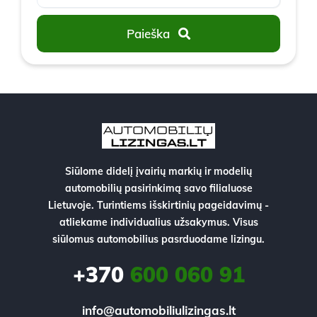
Paieška
Siūlome didelį įvairių markių ir modelių
automobilių pasirinkimą savo filialuose
Lietuvoje. Turintiems išskirtinių pageidavimų -
atliekame individualius užsakymus. Visus
siūlomus automobilius pasrduodame lizingu.
+370
600 060 91
info@automobiliulizingas.lt