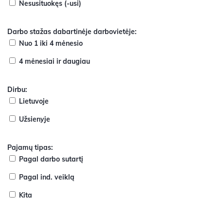
Nesusituokęs (-usi)
Darbo stažas dabartinėje darbovietėje:
Nuo 1 iki 4 mėnesio
4 mėnesiai ir daugiau
Dirbu:
Lietuvoje
Užsienyje
Pajamų tipas:
Pagal darbo sutartį
Pagal ind. veiklą
Kita