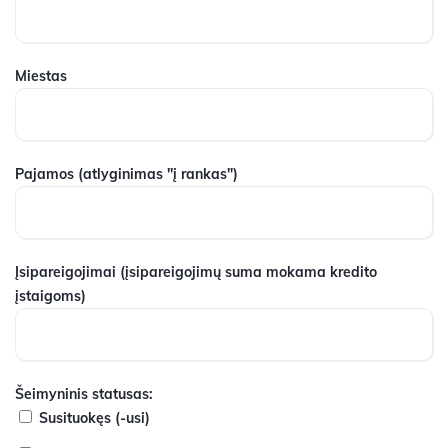
Miestas
Pajamos
(atlyginimas "į rankas")
Įsipareigojimai
(įsipareigojimų suma mokama kredito
įstaigoms)
Šeimyninis statusas:
Susituokęs (-usi)