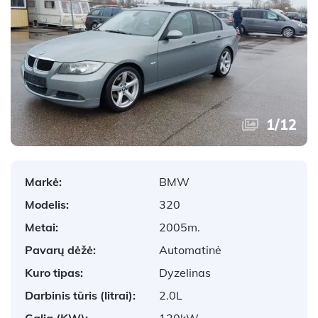
1
/
12
Markė:
BMW
Modelis:
320
Metai:
2005m.
Pavarų dėžė:
Automatinė
Kuro tipas:
Dyzelinas
Darbinis tūris (litrai):
2.0L
Galia (KW):
120kW