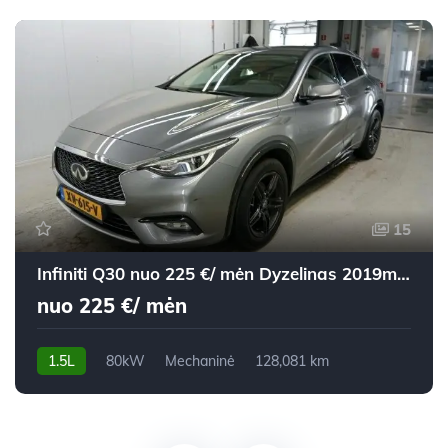
15
Infiniti Q30 nuo 225 €/ mėn Dyzelinas 2019m. Visureigis Mechaninė
nuo 225 €/ mėn
1.5L
80kW
Mechaninė
128,081 km
2019m.