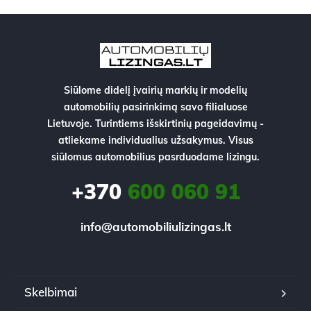
Siūlome didelį įvairių markių ir modelių
automobilių pasirinkimą savo filialuose
Lietuvoje. Turintiems išskirtinių pageidavimų -
atliekame individualius užsakymus. Visus
siūlomus automobilius pasrduodame lizingu.
+370
600 060 91
info@automobiliulizingas.lt
Skelbimai