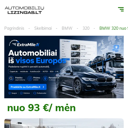
Pagrindinis
Skelbimai
BMW
320
BMW 320 nuo 9
nuo 93 €/ mėn