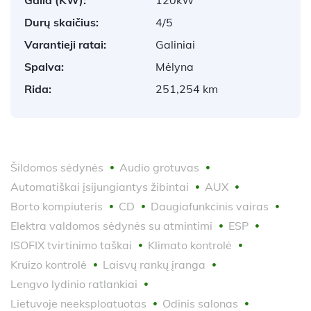
Durų skaičius:
4/5
Varantieji ratai:
Galiniai
Spalva:
Mėlyna
Rida:
251,254 km
Šildomos sėdynės
Audio grotuvas
Automatiškai įsijungiantys žibintai
AUX
Borto kompiuteris
CD
Daugiafunkcinis vairas
Elektra valdomos sėdynės su atmintimi
ESP
ISOFIX tvirtinimo taškai
Klimato kontrolė
Kruizo kontrolė
Laisvų rankų įranga
Lengvo lydinio ratlankiai
Lietuvoje neeksploatuotas
Odinis salonas