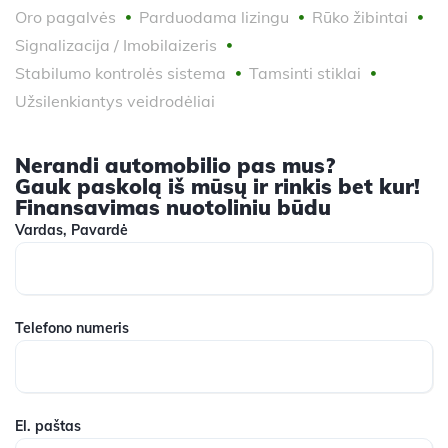
Oro pagalvės
Parduodama lizingu
Rūko žibintai
Signalizacija / Imobilaizeris
Stabilumo kontrolės sistema
Tamsinti stiklai
Užsilenkiantys veidrodėliai
Nerandi automobilio pas mus?
Gauk paskolą iš mūsų ir rinkis bet kur!
Finansavimas nuotoliniu būdu
Vardas, Pavardė
Telefono numeris
El. paštas