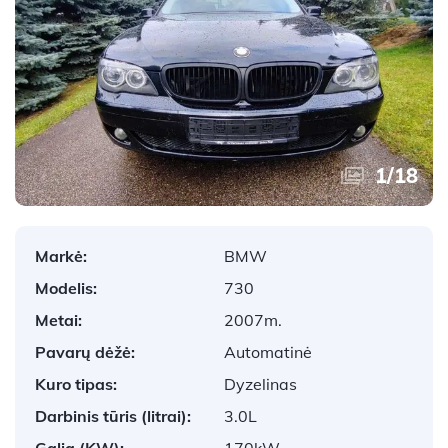
1
/
18
Markė:
BMW
Modelis:
730
Metai:
2007m.
Pavarų dėžė:
Automatinė
Kuro tipas:
Dyzelinas
Darbinis tūris (litrai):
3.0L
Galia (KW):
170kW