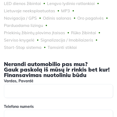
LED dienos žibintai
Lengvo lydinio ratlankiai
Lietuvoje neeksploatuotas
MP3
Navigacija / GPS
Odinis salonas
Oro pagalvės
Parduodama lizingu
Priekinių žibintų plovimo įtaisas
Rūko žibintai
Serviso knygelė
Signalizacija / Imobilaizeris
Start-Stop sistema
Tamsinti stiklai
Nerandi automobilio pas mus?
Gauk paskolą iš mūsų ir rinkis bet kur!
Finansavimas nuotoliniu būdu
Vardas, Pavardė
Telefono numeris