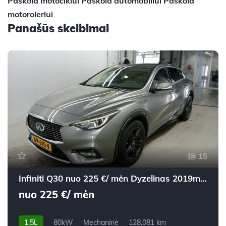
Paskola motociklui
Paskola automobiliui
Paskola
motoroleriui
Panašūs skelbimai
15
Infiniti Q30 nuo 225 €/ mėn Dyzelinas 2019m. Visureigis Mechaninė
nuo 225 €/ mėn
1.5L
80kW
Mechaninė
128,081 km