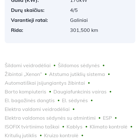
Durų skaičius:
4/5
Varantieji ratai:
Galiniai
Rida:
301,500 km
Šildomi veidrodėliai
Šildomos sėdynės
Žibintai „Xenon“
Atstumo jutiklių sistema
Automatiškai įsijungiantys žibintai
Borto kompiuteris
Daugiafunkcinis vairas
El. bagažinės dangtis
El. sėdynės
Elektra valdomi veidrodėliai
Elektra valdomos sėdynės su atmintimi
ESP
ISOFIX tvirtinimo taškai
Kablys
Klimato kontrolė
Kritulių jutiklis
Kruizo kontrolė