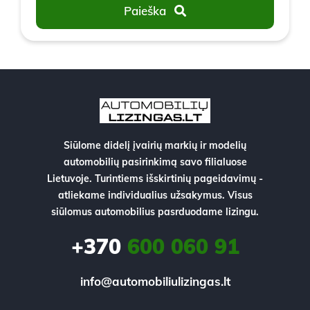
Paieška
Siūlome didelį įvairių markių ir modelių
automobilių pasirinkimą savo filialuose
Lietuvoje. Turintiems išskirtinių pageidavimų -
atliekame individualius užsakymus. Visus
siūlomus automobilius pasrduodame lizingu.
+370
600 060 91
info@automobiliulizingas.lt