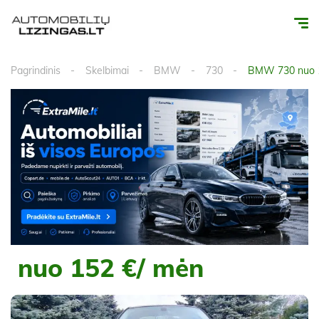
Pagrindinis
Skelbimai
BMW
730
BMW 730 nuo 1
nuo 152 €/ mėn