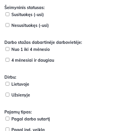
Šeimyninis statusas:
Susituokęs (-usi)
Nesusituokęs (-usi)
Darbo stažas dabartinėje darbovietėje:
Nuo 1 iki 4 mėnesio
4 mėnesiai ir daugiau
Dirbu:
Lietuvoje
Užsienyje
Pajamų tipas:
Pagal darbo sutartį
Pagal ind. veiklą