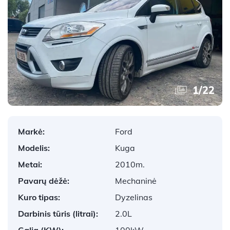
1
/
22
Markė:
Ford
Modelis:
Kuga
Metai:
2010m.
Pavarų dėžė:
Mechaninė
Kuro tipas:
Dyzelinas
Darbinis tūris (litrai):
2.0L
Galia (KW):
100kW