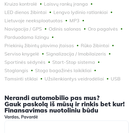
Kruizo kontrolė
Laisvų rankų įranga
LED dienos žibintai
Lengvo lydinio ratlankiai
Lietuvoje neeksploatuotas
MP3
Navigacija / GPS
Odinis salonas
Oro pagalvės
Parduodama lizingu
Priekinių žibintų plovimo įtaisas
Rūko žibintai
Serviso knygelė
Signalizacija / Imobilaizeris
Sportinės sėdynės
Start-Stop sistema
Stoglangis
Stogo bagažinės laikikliai
Tamsinti stiklai
Užsilenkiantys veidrodėliai
USB
Nerandi automobilio pas mus?
Gauk paskolą iš mūsų ir rinkis bet kur!
Finansavimas nuotoliniu būdu
Vardas, Pavardė