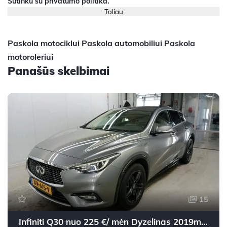
Sutinku su
privatumo politika
.
Paskola motociklui
Paskola automobiliui
Paskola
motoroleriui
Panašūs skelbimai
15
Infiniti Q30 nuo 225 €/ mėn Dyzelinas 2019m. Visureigis Mechaninė