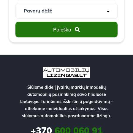
Paieška
Siūlome didelį įvairių markių ir modelių
automobilių pasirinkimą savo filialuose
Lietuvoje. Turintiems išskirtinių pageidavimų -
atliekame individualius užsakymus. Visus
siūlomus automobilius pasrduodame lizingu.
+370
600 060 91