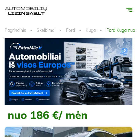
Pagrindinis
Skelbimai
Ford
Kuga
Ford Kuga nuo 
nuo 186 €/ mėn