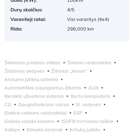
Durų skaičius:
4/5
Varantieji ratai:
Visi varantys (4x4)
Rida:
298,000 km
Šildomas priekinis stiklas
Šildomi veidrodėliai
Šildomos sėdynės
Žibintai „Xenon“
Atstumo jutiklių sistema
Automatiškai įsijungiantys žibintai
AUX
Beraktė užvedimo sistema
Borto kompiuteris
CD
Daugiafunkcinis vairas
El. sėdynės
Elektra valdomi veidrodėliai
ESP
Galinio vaizdo kamera
ISOFIX tvirtinimo taškai
Kablys
Klimato kontrolė
Kritulių jutiklis