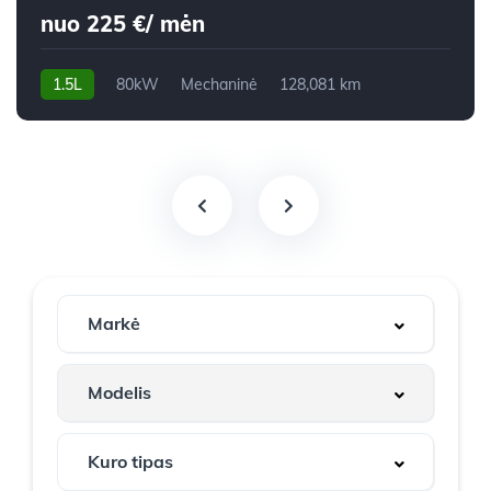
nuo 225 €/ mėn
1.5L
80kW
Mechaninė
128,081 km
2019m.