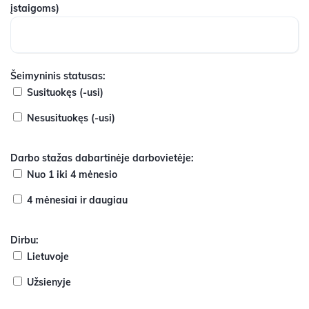
įstaigoms)
Šeimyninis statusas:
Susituokęs (-usi)
Nesusituokęs (-usi)
Darbo stažas dabartinėje darbovietėje:
Nuo 1 iki 4 mėnesio
4 mėnesiai ir daugiau
Dirbu:
Lietuvoje
Užsienyje