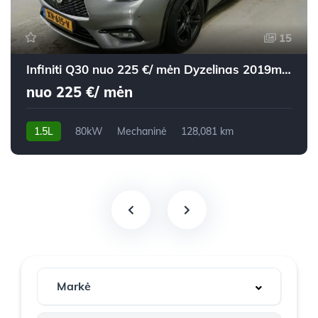
15
Infiniti Q30 nuo 225 €/ mėn Dyzelinas 2019m. Visureigis Mechaninė
nuo 225 €/ mėn
1.5L
80kW
Mechaninė
128,081 km
2019m.