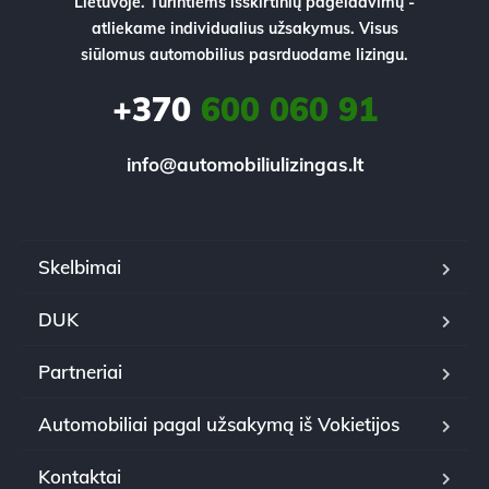
Lietuvoje. Turintiems išskirtinių pageidavimų -
atliekame individualius užsakymus. Visus
siūlomus automobilius pasrduodame lizingu.
+370
600 060 91
info@automobiliulizingas.lt
Skelbimai
DUK
Partneriai
Automobiliai pagal užsakymą iš Vokietijos
Kontaktai