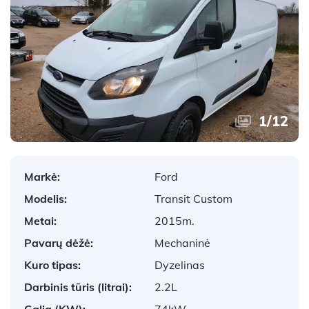
1
/
12
Markė:
Ford
Modelis:
Transit Custom
Metai:
2015m.
Pavarų dėžė:
Mechaninė
Kuro tipas:
Dyzelinas
Darbinis tūris (litrai):
2.2L
Galia (KW):
74kW