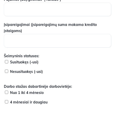
Įsipareigojimai
(įsipareigojimų suma mokama kredito
įstaigoms)
Šeimyninis statusas:
Susituokęs (-usi)
Nesusituokęs (-usi)
Darbo stažas dabartinėje darbovietėje:
Nuo 1 iki 4 mėnesio
4 mėnesiai ir daugiau