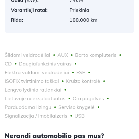
Varantieji ratai:
Priekiniai
Rida:
188,000 km
Šildomi veidrodėliai
AUX
Borto kompiuteris
CD
Daugiafunkcinis vairas
Elektra valdomi veidrodėliai
ESP
ISOFIX tvirtinimo taškai
Kruizo kontrolė
Lengvo lydinio ratlankiai
Lietuvoje neeksploatuotas
Oro pagalvės
Parduodama lizingu
Serviso knygelė
Signalizacija / Imobilaizeris
USB
Nerandi automobilio pas mus?