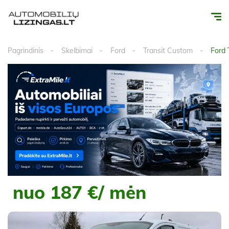
Pagrindinis
Skelbimai
Ford
Transit Custom
Ford 
nuo 187 €/ mėn