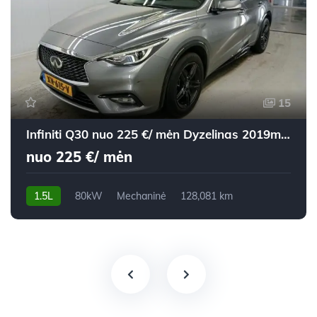
15
Infiniti Q30 nuo 225 €/ mėn Dyzelinas 2019m. Visureigis Mechaninė
nuo 225 €/ mėn
1.5L
80kW
Mechaninė
128,081 km
2019m.