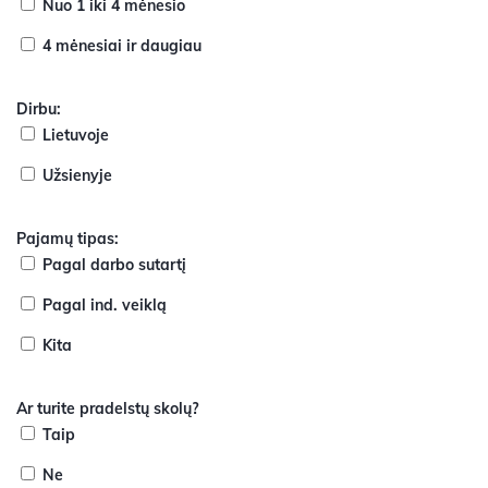
Nuo 1 iki 4 mėnesio
4 mėnesiai ir daugiau
Dirbu:
Lietuvoje
Užsienyje
Pajamų tipas:
Pagal darbo sutartį
Pagal ind. veiklą
Kita
Ar turite pradelstų skolų?
Taip
Ne