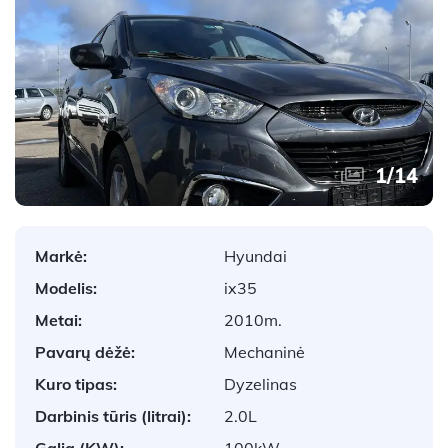
1
/
14
Markė:
Hyundai
Modelis:
ix35
Metai:
2010m.
Pavarų dėžė:
Mechaninė
Kuro tipas:
Dyzelinas
Darbinis tūris (litrai):
2.0L
Galia (KW):
100kW