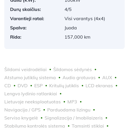
Durų skaičius:
4/5
Varantieji ratai:
Visi varantys (4x4)
Spalva:
Juoda
Rida:
157,000 km
Šildomi veidrodėliai
Šildomos sėdynės
Atstumo jutiklių sistema
Audio grotuvas
AUX
CD
DVD
ESP
Kritulių jutiklis
LCD ekranas
Lengvo lydinio ratlankiai
Lietuvoje neeksploatuotas
MP3
Navigacija / GPS
Parduodama lizingu
Serviso knygelė
Signalizacija / Imobilaizeris
Stabilumo kontrolės sistema
Tamsinti stiklai