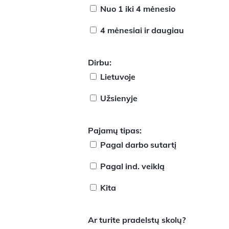
Nuo 1 iki 4 mėnesio
4 mėnesiai ir daugiau
Dirbu:
Lietuvoje
Užsienyje
Pajamų tipas:
Pagal darbo sutartį
Pagal ind. veiklą
Kita
Ar turite pradelstų skolų?