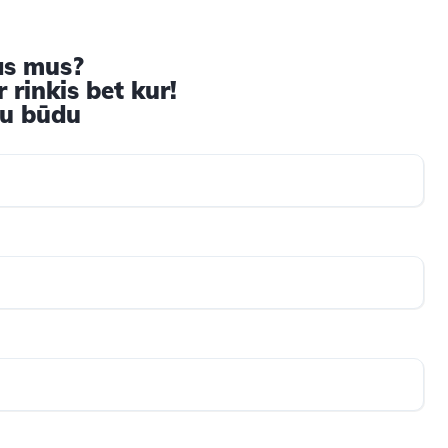
as mus?
 rinkis bet kur!
iu būdu