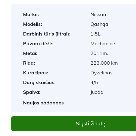
Markė:
Nissan
Modelis:
Qashqai
Darbinis tūris (litrai):
1.5L
Pavarų dėžė:
Mechaninė
Metai:
2011m.
Rida:
223,000 km
Kuro tipas:
Dyzelinas
Durų skaičius:
4/5
Spalva:
Juoda
Naujos padangos
Siųsti žinutę