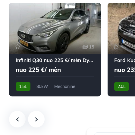
15
Infiniti Q30 nuo 225 €/ mėn Dyzelinas 2019m. Visureigis Mechaninė
nuo 225 €/ mėn
nuo 23
1.5L
80kW
Mechaninė
2.0L
128,081 km
2019m.
193,500 k