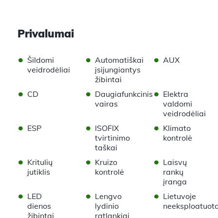
Privalumai
•
•
•
Šildomi
Automatiškai
AUX
veidrodėliai
įsijungiantys
žibintai
•
•
•
CD
Daugiafunkcinis
Elektra
vairas
valdomi
veidrodėliai
•
•
•
ESP
ISOFIX
Klimato
tvirtinimo
kontrolė
taškai
•
•
•
Kritulių
Kruizo
Laisvų
jutiklis
kontrolė
rankų
įranga
•
•
•
LED
Lengvo
Lietuvoje
dienos
lydinio
neeksploatuot
žibintai
ratlankiai