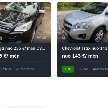
25
Ford Kuga nuo 235 €/ mėn Dyzelinas 2014m. Visureigis Automatinė
5 €/ mėn
nuo 143 €/ mėn
120kW
Automatinė
1.7L
96kW
Automati
m
2014m.
240,900 km
2013m.