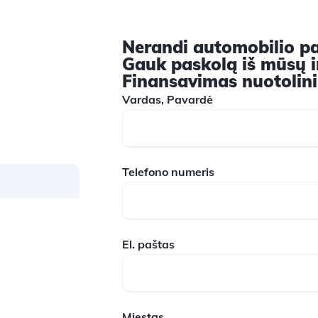
Nerandi automobilio p
Gauk paskolą iš mūsų ir
Finansavimas nuotolin
Vardas, Pavardė
Telefono numeris
El. paštas
Miestas