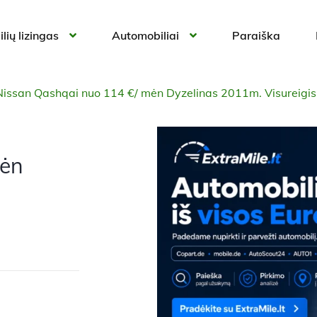
lių lizingas
Automobiliai
Paraiška
Nissan Qashqai nuo 114 €/ mėn Dyzelinas 2011m. Visureigi
mėn