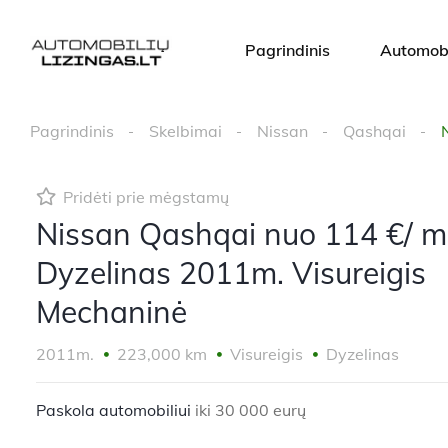
Pagrindinis
Automobi
Pagrindinis
Skelbimai
Nissan
Qashqai
Pridėti prie mėgstamų
Nissan Qashqai nuo 114 €/ 
Dyzelinas 2011m. Visureigis
Mechaninė
2011m.
223,000 km
Visureigis
Dyzelinas
Paskola automobiliui
iki 30 000 eurų