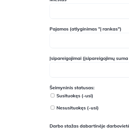
Pajamos
(atlyginimas "į rankas")
Įsipareigojimai
(įsipareigojimų suma
Šeimyninis statusas:
Susituokęs (-usi)
Nesusituokęs (-usi)
Darbo stažas dabartinėje darbovietė