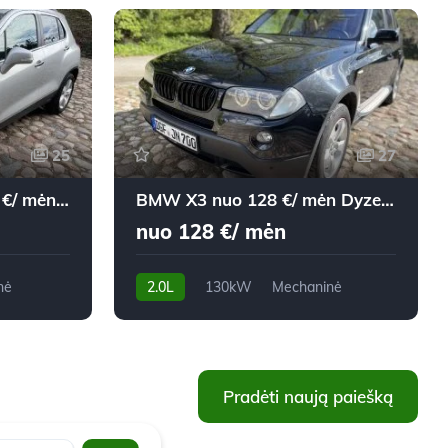
25
27
Chevrolet Trax nuo 143 €/ mėn Dyzelinas 2013m. Visureigis Automatinė
BMW X3 nuo 128 €/ mėn Dyzelinas 2007m. Visureigis Mechaninė
nuo 128 €/ mėn
nė
2.0L
130kW
Mechaninė
279,800 km
2007m.
Pradėti naują paiešką