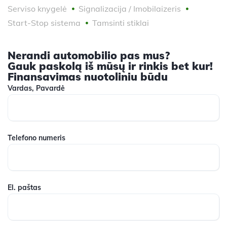
Serviso knygelė
Signalizacija / Imobilaizeris
Start-Stop sistema
Tamsinti stiklai
Nerandi automobilio pas mus?
Gauk paskolą iš mūsų ir rinkis bet kur!
Finansavimas nuotoliniu būdu
Vardas, Pavardė
Telefono numeris
El. paštas