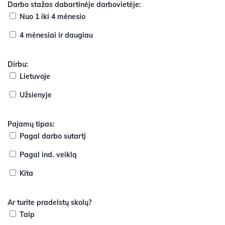
Darbo stažas dabartinėje darbovietėje:
Nuo 1 iki 4 mėnesio
4 mėnesiai ir daugiau
Dirbu:
Lietuvoje
Užsienyje
Pajamų tipas:
Pagal darbo sutartį
Pagal ind. veiklą
Kita
Ar turite pradelstų skolų?
Taip