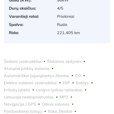
Durų skaičius:
4/5
Varantieji ratai:
Priekiniai
Spalva:
Ruda
Rida:
221,405 km
Šildomi veidrodėliai
Šildomos sėdynės
Atstumo jutiklių sistema
Automatiškai įsijungiantys žibintai
CD
Elektra valdomi veidrodėliai
ESP
Kablys
Kritulių jutiklis
Lengvo lydinio ratlankiai
Lietuvoje neeksploatuotas
MP3
Navigacija / GPS
Odinis salonas
Parduodama lizingu
Rūko žibintai