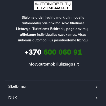
Siūlome didelį įvairių markių ir modelių
automobilių pasirinkimą savo filialuose
Lietuvoje. Turintiems išskirtinių pageidavimų -
atliekame individualius užsakymus. Visus
siūlomus automobilius pasrduodame lizingu.
+370
600 060 91
info@automobiliulizingas.lt
Skelbimai
DUK