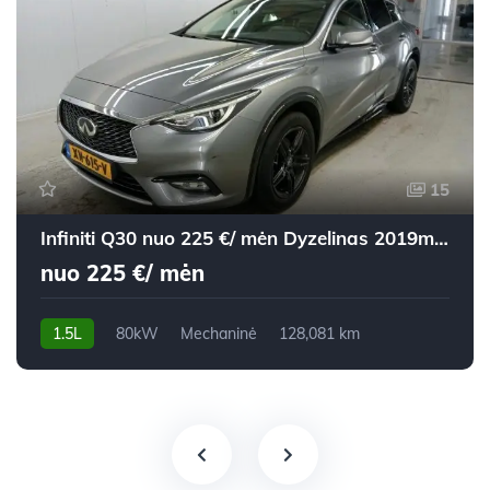
15
Infiniti Q30 nuo 225 €/ mėn Dyzelinas 2019m. Visureigis Mechaninė
nuo 225 €/ mėn
1.5L
80kW
Mechaninė
128,081 km
2019m.