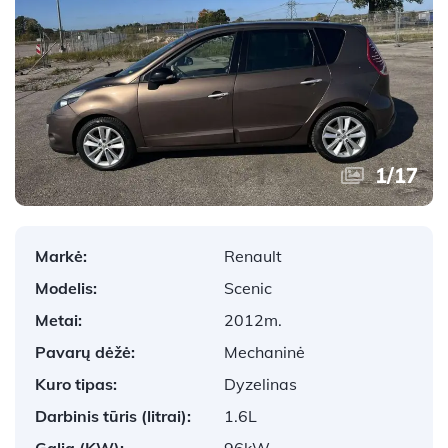
1
/
17
Markė:
Renault
Modelis:
Scenic
Metai:
2012m.
Pavarų dėžė:
Mechaninė
Kuro tipas:
Dyzelinas
Darbinis tūris (litrai):
1.6L
Galia (KW):
96kW