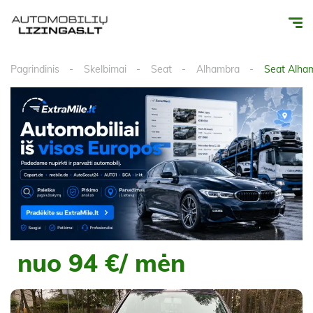
Pagrindinis
Skelbimai
Seat
Alhambra
Seat Alham
nuo 94 €/ mėn