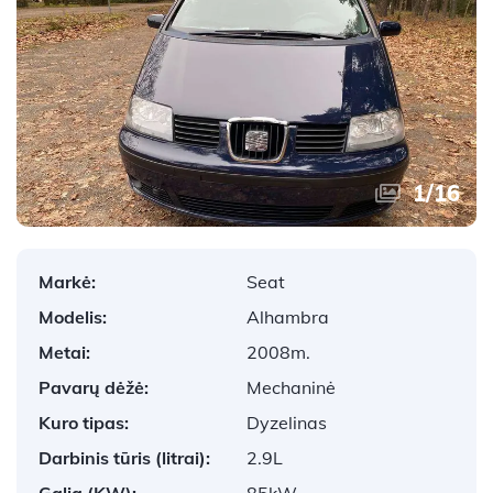
1
/
16
Markė:
Seat
Modelis:
Alhambra
Metai:
2008m.
Pavarų dėžė:
Mechaninė
Kuro tipas:
Dyzelinas
Darbinis tūris (litrai):
2.9L
Galia (KW):
85kW