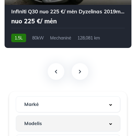
Infiniti Q30 nuo 225 €/ mėn Dyzelinas 2019m. Visureigis Mechaninė
nuo 225 €/ mėn
1.5L
80kW
Mechaninė
128,081 km
2019m.