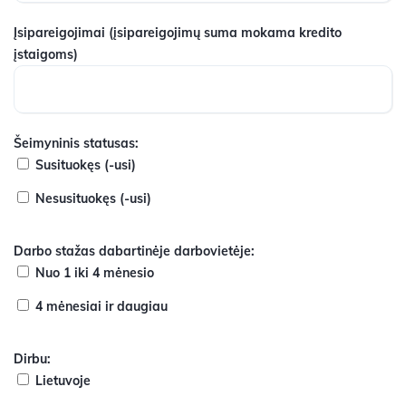
Įsipareigojimai
(įsipareigojimų suma mokama kredito
įstaigoms)
Šeimyninis statusas:
Susituokęs (-usi)
Nesusituokęs (-usi)
Darbo stažas dabartinėje darbovietėje:
Nuo 1 iki 4 mėnesio
4 mėnesiai ir daugiau
Dirbu:
Lietuvoje