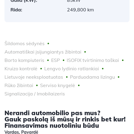
Rida:
249,800 km
Šildomos sėdynės
Automatiškai įsijungiantys žibintai
Borto kompiuteris
ESP
ISOFIX tvirtinimo taškai
Kruizo kontrolė
Lengvo lydinio ratlankiai
Lietuvoje neeksploatuotas
Parduodama lizingu
Rūko žibintai
Serviso knygelė
Signalizacija / Imobilaizeris
Nerandi automobilio pas mus?
Gauk paskolą iš mūsų ir rinkis bet kur!
Finansavimas nuotoliniu būdu
Vardas, Pavardė