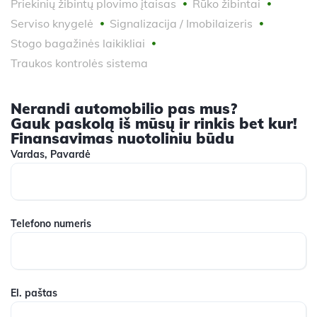
Priekinių žibintų plovimo įtaisas
Rūko žibintai
Serviso knygelė
Signalizacija / Imobilaizeris
Stogo bagažinės laikikliai
Traukos kontrolės sistema
Nerandi automobilio pas mus?
Gauk paskolą iš mūsų ir rinkis bet kur!
Finansavimas nuotoliniu būdu
Vardas, Pavardė
Telefono numeris
El. paštas