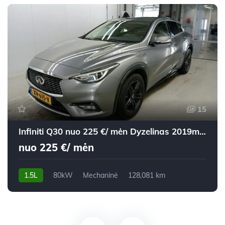
15
Infiniti Q30 nuo 225 €/ mėn Dyzelinas 2019m. Visureigis Mechaninė
nuo 225 €/ mėn
1.5L
80kW
Mechaninė
128,081 km
2019m.