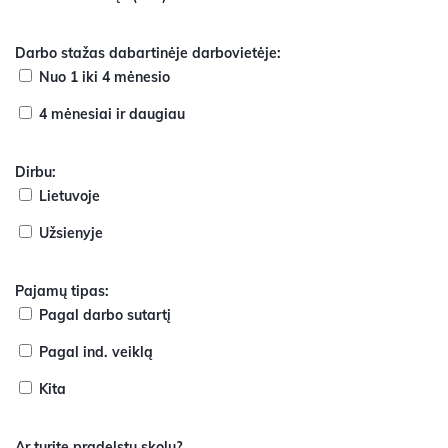
Darbo stažas dabartinėje darbovietėje:
Nuo 1 iki 4 mėnesio
4 mėnesiai ir daugiau
Dirbu:
Lietuvoje
Užsienyje
Pajamų tipas:
Pagal darbo sutartį
Pagal ind. veiklą
Kita
Ar turite pradelstų skolų?