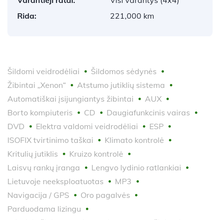
Rida:
221,000 km
Šildomi veidrodėliai
Šildomos sėdynės
Žibintai „Xenon“
Atstumo jutiklių sistema
Automatiškai įsijungiantys žibintai
AUX
Borto kompiuteris
CD
Daugiafunkcinis vairas
DVD
Elektra valdomi veidrodėliai
ESP
ISOFIX tvirtinimo taškai
Klimato kontrolė
Kritulių jutiklis
Kruizo kontrolė
Laisvų rankų įranga
Lengvo lydinio ratlankiai
Lietuvoje neeksploatuotas
MP3
Navigacija / GPS
Oro pagalvės
Parduodama lizingu