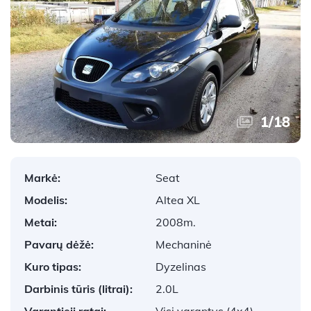
1
/
18
Markė:
Seat
Modelis:
Altea XL
Metai:
2008m.
Pavarų dėžė:
Mechaninė
Kuro tipas:
Dyzelinas
Darbinis tūris (litrai):
2.0L
Varantieji ratai:
Visi varantys (4x4)