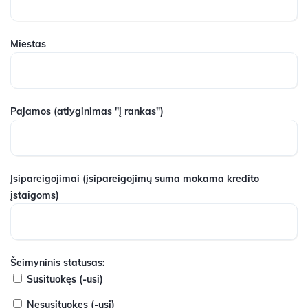
Miestas
Pajamos
(atlyginimas "į rankas")
Įsipareigojimai
(įsipareigojimų suma mokama kredito
įstaigoms)
Šeimyninis statusas:
Susituokęs (-usi)
Nesusituokęs (-usi)