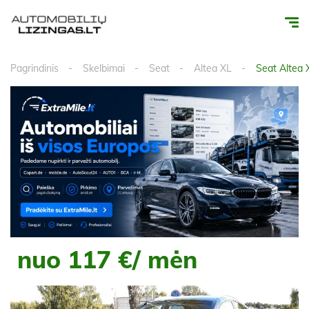
Pagrindinis
Skelbimai
Seat
Altea XL
Seat Altea 
nuo 117 €/ mėn