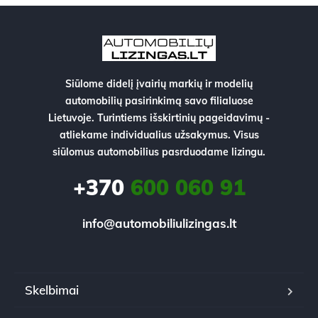
Siūlome didelį įvairių markių ir modelių
automobilių pasirinkimą savo filialuose
Lietuvoje. Turintiems išskirtinių pageidavimų -
atliekame individualius užsakymus. Visus
siūlomus automobilius pasrduodame lizingu.
+370
600 060 91
info@automobiliulizingas.lt
Skelbimai