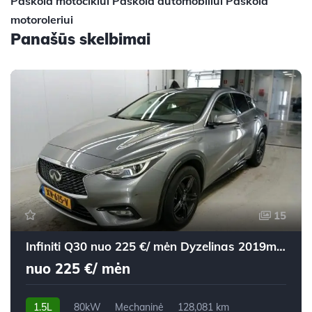
Paskola motociklui
Paskola automobiliui
Paskola
motoroleriui
Panašūs skelbimai
15
Infiniti Q30 nuo 225 €/ mėn Dyzelinas 2019m. Visureigis Mechaninė
nuo 225 €/ mėn
1.5L
80kW
Mechaninė
128,081 km