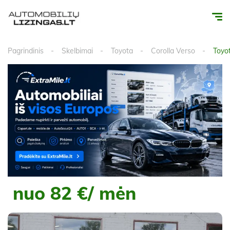
Pagrindinis
Skelbimai
Toyota
Corolla Verso
Toyo
nuo 82 €/ mėn