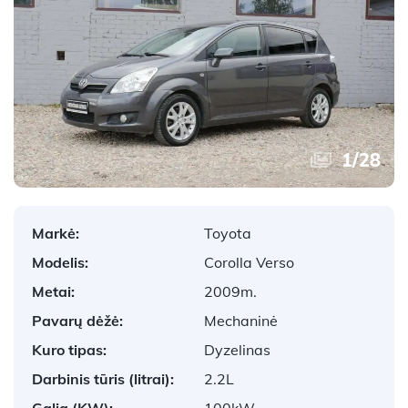
1
/
28
Markė:
Toyota
Modelis:
Corolla Verso
Metai:
2009m.
Pavarų dėžė:
Mechaninė
Kuro tipas:
Dyzelinas
Darbinis tūris (litrai):
2.2L
Galia (KW):
100kW