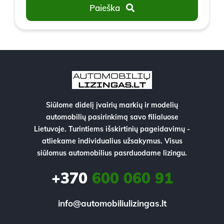
Paieška
Siūlome didelį įvairių markių ir modelių
automobilių pasirinkimą savo filialuose
Lietuvoje. Turintiems išskirtinių pageidavimų -
atliekame individualius užsakymus. Visus
siūlomus automobilius pasrduodame lizingu.
+370
600 060 91
info@automobiliulizingas.lt