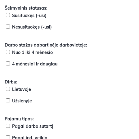
Šeimyninis statusas:
Susituokęs (-usi)
Nesusituokęs (-usi)
Darbo stažas dabartinėje darbovietėje:
Nuo 1 iki 4 mėnesio
4 mėnesiai ir daugiau
Dirbu:
Lietuvoje
Užsienyje
Pajamų tipas:
Pagal darbo sutartį
Pagal ind. veiklą