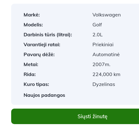
Markė:
Volkswagen
Modelis:
Golf
Darbinis tūris (litrai):
2.0L
Varantieji ratai:
Priekiniai
Pavarų dėžė:
Automatinė
Metai:
2007m.
Rida:
224,000 km
Kuro tipas:
Dyzelinas
Naujos padangos
Siųsti žinutę