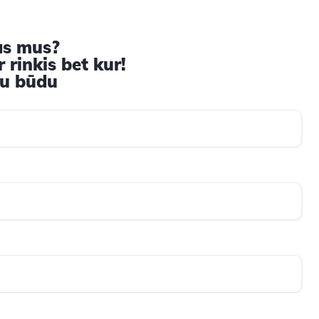
as mus?
 rinkis bet kur!
iu būdu