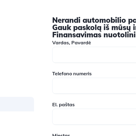
Nerandi automobilio p
Gauk paskolą iš mūsų ir
Finansavimas nuotolin
Vardas, Pavardė
Telefono numeris
El. paštas
Miestas