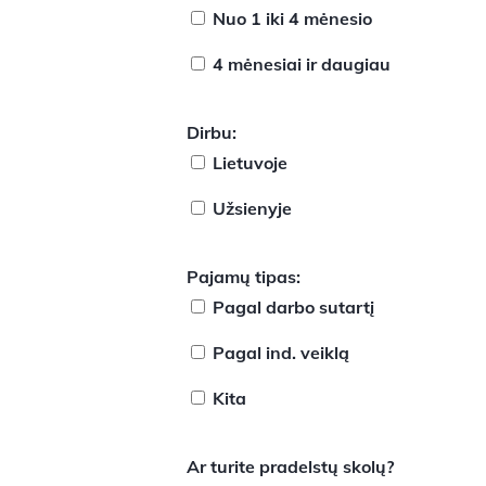
Nuo 1 iki 4 mėnesio
4 mėnesiai ir daugiau
Dirbu:
Lietuvoje
Užsienyje
Pajamų tipas:
Pagal darbo sutartį
Pagal ind. veiklą
Kita
Ar turite pradelstų skolų?