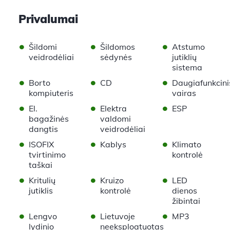
Privalumai
•
•
•
Šildomi
Šildomos
Atstumo
veidrodėliai
sėdynės
jutiklių
sistema
•
•
•
Borto
CD
Daugiafunkcini
kompiuteris
vairas
•
•
•
El.
Elektra
ESP
bagažinės
valdomi
dangtis
veidrodėliai
•
•
•
ISOFIX
Kablys
Klimato
tvirtinimo
kontrolė
taškai
•
•
•
Kritulių
Kruizo
LED
jutiklis
kontrolė
dienos
žibintai
•
•
•
Lengvo
Lietuvoje
MP3
lydinio
neeksploatuotas