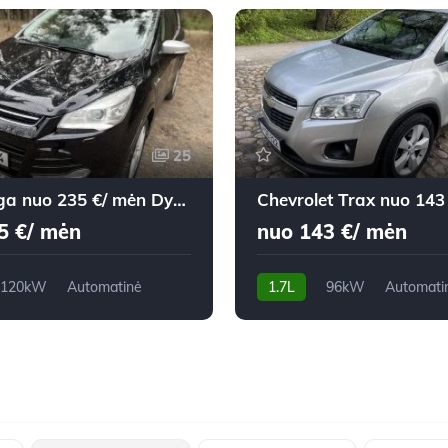
25
Ford Kuga nuo 235 €/ mėn Dyzelinas 2014m. Visureigis Automatinė
5 €/ mėn
nuo 143 €/ mėn
120kW
Automatinė
1.7L
96kW
Automati
m
2014m.
240,900 km
2013m.