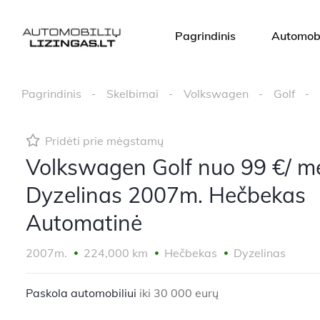
Pagrindinis
Automobi
Pagrindinis
Skelbimai
Volkswagen
Golf
Pridėti prie mėgstamų
Volkswagen Golf nuo 99 €/ m
Dyzelinas 2007m. Hečbekas
Automatinė
2007m.
224,000 km
Hečbekas
Dyzelinas
Paskola automobiliui
iki 30 000 eurų