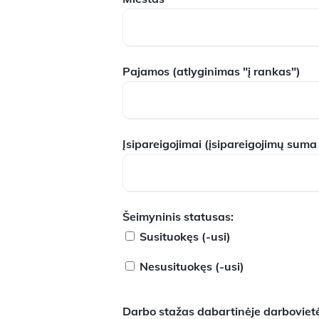
Pajamos
(atlyginimas "į rankas")
Įsipareigojimai
(įsipareigojimų suma
Šeimyninis statusas:
Susituokęs (-usi)
Nesusituokęs (-usi)
Darbo stažas dabartinėje darbovietė