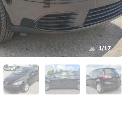
1
/
17