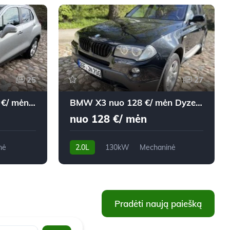
25
27
Chevrolet Trax nuo 143 €/ mėn Dyzelinas 2013m. Visureigis Automatinė
BMW X3 nuo 128 €/ mėn Dyzelinas 2007m. Visureigis Mechaninė
nuo 128 €/ mėn
nė
2.0L
130kW
Mechaninė
279,800 km
2007m.
Pradėti naują paiešką