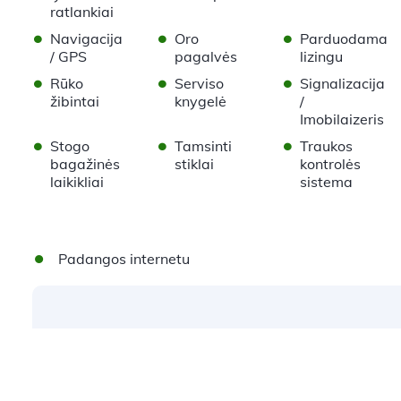
ratlankiai
•
•
•
Navigacija
Oro
Parduodama
/ GPS
pagalvės
lizingu
•
•
•
Rūko
Serviso
Signalizacija
žibintai
knygelė
/
Imobilaizeris
•
•
•
Stogo
Tamsinti
Traukos
bagažinės
stiklai
kontrolės
laikikliai
sistema
Padangos internetu