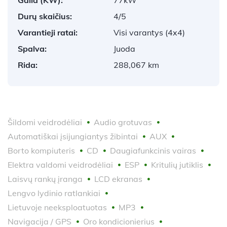
Durų skaičius:
4/5
Varantieji ratai:
Visi varantys (4x4)
Spalva:
Juoda
Rida:
288,067 km
Šildomi veidrodėliai
Audio grotuvas
Automatiškai įsijungiantys žibintai
AUX
Borto kompiuteris
CD
Daugiafunkcinis vairas
Elektra valdomi veidrodėliai
ESP
Kritulių jutiklis
Laisvų rankų įranga
LCD ekranas
Lengvo lydinio ratlankiai
Lietuvoje neeksploatuotas
MP3
Navigacija / GPS
Oro kondicionierius