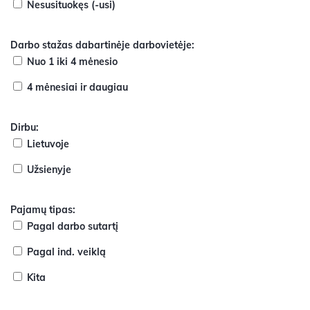
Nesusituokęs (-usi)
Darbo stažas dabartinėje darbovietėje:
Nuo 1 iki 4 mėnesio
4 mėnesiai ir daugiau
Dirbu:
Lietuvoje
Užsienyje
Pajamų tipas:
Pagal darbo sutartį
Pagal ind. veiklą
Kita