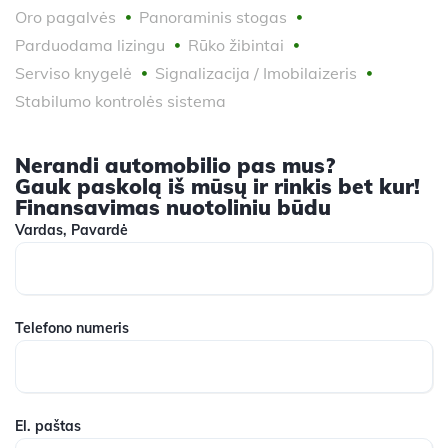
Oro pagalvės
Panoraminis stogas
Parduodama lizingu
Rūko žibintai
Serviso knygelė
Signalizacija / Imobilaizeris
Stabilumo kontrolės sistema
Nerandi automobilio pas mus?
Gauk paskolą iš mūsų ir rinkis bet kur!
Finansavimas nuotoliniu būdu
Vardas, Pavardė
Telefono numeris
El. paštas