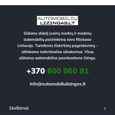
Siūlome didelį įvairių markių ir modelių
automobilių pasirinkimą savo filialuose
Lietuvoje. Turintiems išskirtinių pageidavimų -
atliekame individualius užsakymus. Visus
siūlomus automobilius pasrduodame lizingu.
+370
600 060 91
info@automobiliulizingas.lt
Skelbimai