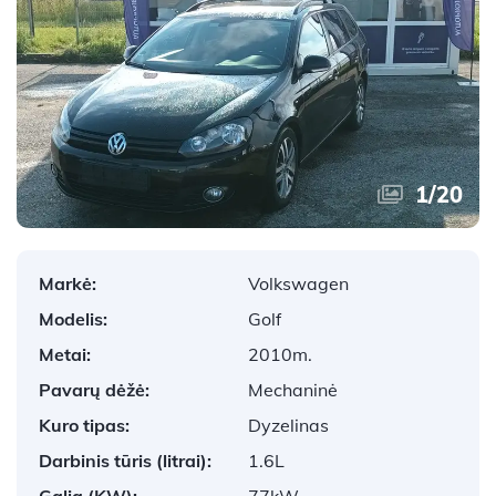
1
/
20
Markė:
Volkswagen
Modelis:
Golf
Metai:
2010m.
Pavarų dėžė:
Mechaninė
Kuro tipas:
Dyzelinas
Darbinis tūris (litrai):
1.6L
Galia (KW):
77kW