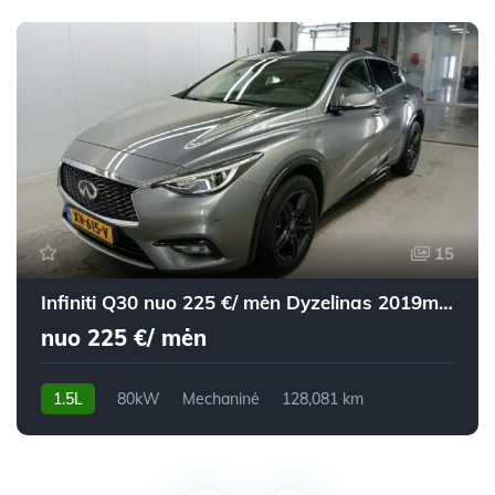
15
Infiniti Q30 nuo 225 €/ mėn Dyzelinas 2019m. Visureigis Mechaninė
nuo 225 €/ mėn
1.5L
80kW
Mechaninė
128,081 km
2019m.