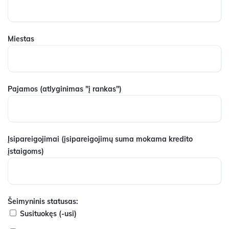
Miestas
Pajamos
(atlyginimas "į rankas")
Įsipareigojimai
(įsipareigojimų suma mokama kredito
įstaigoms)
Šeimyninis statusas:
Susituokęs (-usi)