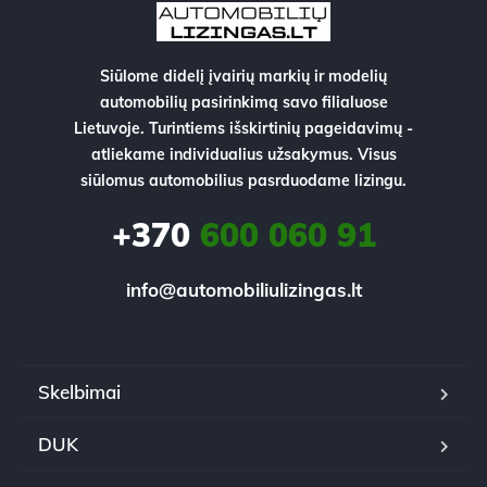
Siūlome didelį įvairių markių ir modelių
automobilių pasirinkimą savo filialuose
Lietuvoje. Turintiems išskirtinių pageidavimų -
atliekame individualius užsakymus. Visus
siūlomus automobilius pasrduodame lizingu.
+370
600 060 91
info@automobiliulizingas.lt
Skelbimai
DUK