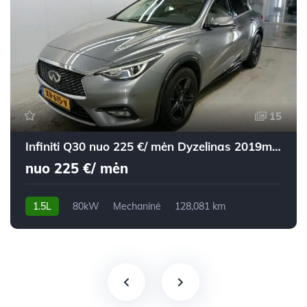
15
Infiniti Q30 nuo 225 €/ mėn Dyzelinas 2019m. Visureigis Mechaninė
nuo 225 €/ mėn
1.5L
80kW
Mechaninė
128,081 km
2019m.