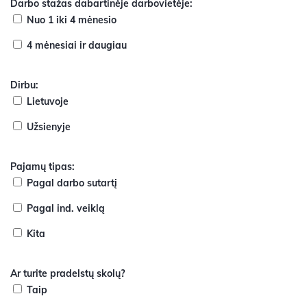
Darbo stažas dabartinėje darbovietėje:
Nuo 1 iki 4 mėnesio
4 mėnesiai ir daugiau
Dirbu:
Lietuvoje
Užsienyje
Pajamų tipas:
Pagal darbo sutartį
Pagal ind. veiklą
Kita
Ar turite pradelstų skolų?
Taip