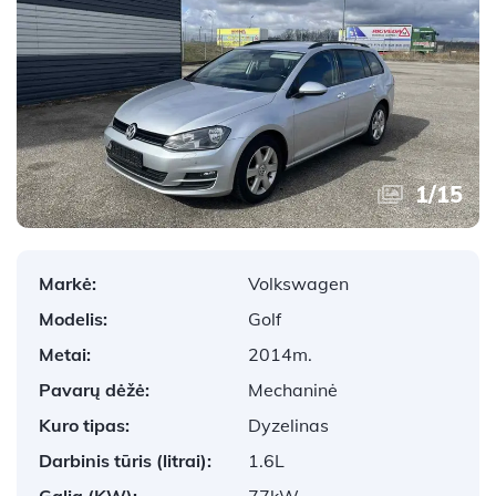
1
/
15
Markė:
Volkswagen
Modelis:
Golf
Metai:
2014m.
Pavarų dėžė:
Mechaninė
Kuro tipas:
Dyzelinas
Darbinis tūris (litrai):
1.6L
Galia (KW):
77kW