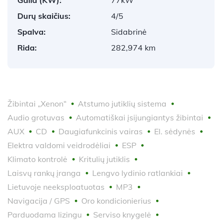
Durų skaičius:
4/5
Spalva:
Sidabrinė
Rida:
282,974 km
Žibintai „Xenon“
Atstumo jutiklių sistema
Audio grotuvas
Automatiškai įsijungiantys žibintai
AUX
CD
Daugiafunkcinis vairas
El. sėdynės
Elektra valdomi veidrodėliai
ESP
Klimato kontrolė
Kritulių jutiklis
Laisvų rankų įranga
Lengvo lydinio ratlankiai
Lietuvoje neeksploatuotas
MP3
Navigacija / GPS
Oro kondicionierius
Parduodama lizingu
Serviso knygelė