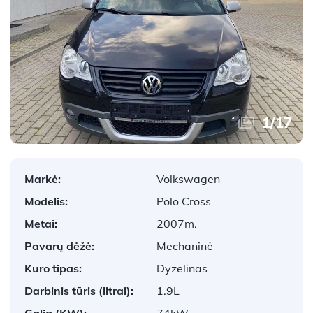
1
/
17
Markė:
Volkswagen
Modelis:
Polo Cross
Metai:
2007m.
Pavarų dėžė:
Mechaninė
Kuro tipas:
Dyzelinas
Darbinis tūris (litrai):
1.9L
Galia (KW):
74kW