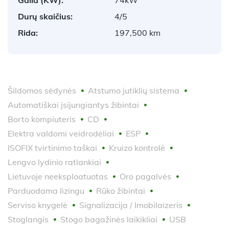
Durų skaičius:
4/5
Rida:
197,500 km
Šildomos sėdynės
Atstumo jutiklių sistema
Automatiškai įsijungiantys žibintai
Borto kompiuteris
CD
Elektra valdomi veidrodėliai
ESP
ISOFIX tvirtinimo taškai
Kruizo kontrolė
Lengvo lydinio ratlankiai
Lietuvoje neeksploatuotas
Oro pagalvės
Parduodama lizingu
Rūko žibintai
Serviso knygelė
Signalizacija / Imobilaizeris
Stoglangis
Stogo bagažinės laikikliai
USB