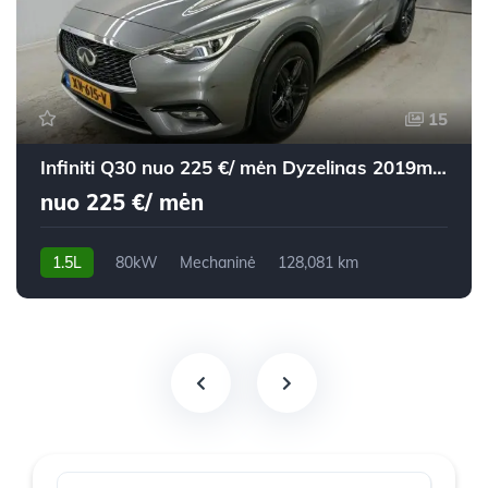
15
Infiniti Q30 nuo 225 €/ mėn Dyzelinas 2019m. Visureigis Mechaninė
nuo 225 €/ mėn
1.5L
80kW
Mechaninė
128,081 km
2019m.