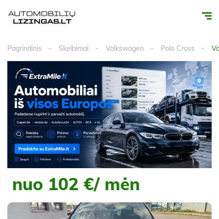
Pagrindinis
Skelbimai
Volkswagen
Polo Cross
Vo
nuo 102 €/ mėn