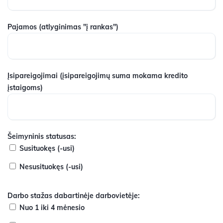
Pajamos
(atlyginimas "į rankas")
Įsipareigojimai
(įsipareigojimų suma mokama kredito
įstaigoms)
Šeimyninis statusas:
Susituokęs (-usi)
Nesusituokęs (-usi)
Darbo stažas dabartinėje darbovietėje:
Nuo 1 iki 4 mėnesio