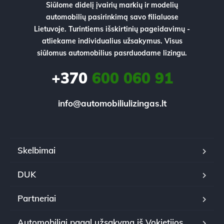
Siūlome didelį įvairių markių ir modelių
automobilių pasirinkimą savo filialuose
Lietuvoje. Turintiems išskirtinių pageidavimų -
atliekame individualius užsakymus. Visus
siūlomus automobilius pasrduodame lizingu.
+370
600 060 91
info@automobiliulizingas.lt
Skelbimai
DUK
Partneriai
Automobiliai pagal užsakymą iš Vokietijos