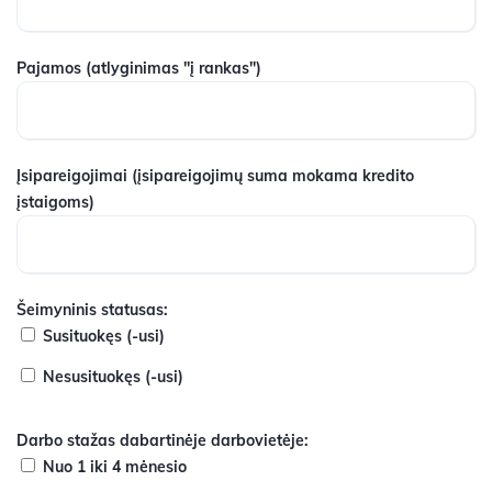
Pajamos
(atlyginimas "į rankas")
Įsipareigojimai
(įsipareigojimų suma mokama kredito
įstaigoms)
Šeimyninis statusas:
Susituokęs (-usi)
Nesusituokęs (-usi)
Darbo stažas dabartinėje darbovietėje:
Nuo 1 iki 4 mėnesio