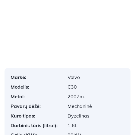
1
/
10
Markė:
Volvo
Modelis:
C30
Metai:
2007m.
Pavarų dėžė:
Mechaninė
Kuro tipas:
Dyzelinas
Darbinis tūris (litrai):
1.6L
Galia (KW):
80kW