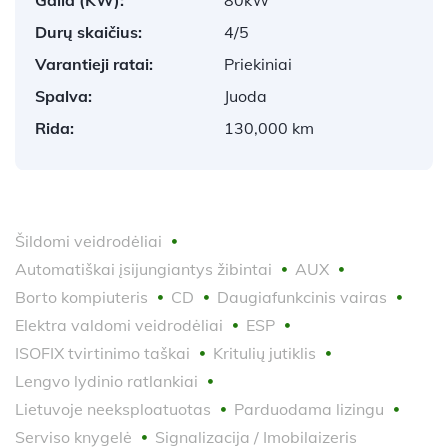
Durų skaičius:
4/5
Varantieji ratai:
Priekiniai
Spalva:
Juoda
Rida:
130,000 km
Šildomi veidrodėliai
Automatiškai įsijungiantys žibintai
AUX
Borto kompiuteris
CD
Daugiafunkcinis vairas
Elektra valdomi veidrodėliai
ESP
ISOFIX tvirtinimo taškai
Kritulių jutiklis
Lengvo lydinio ratlankiai
Lietuvoje neeksploatuotas
Parduodama lizingu
Serviso knygelė
Signalizacija / Imobilaizeris