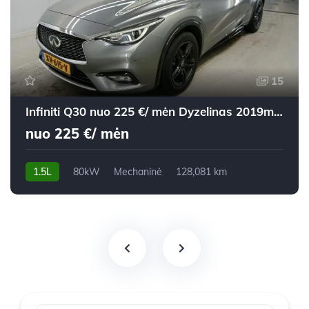
15
Infiniti Q30 nuo 225 €/ mėn Dyzelinas 2019m. Visureigis Mechaninė
nuo 225 €/ mėn
1.5L
80kW
Mechaninė
128,081 km
2019m.