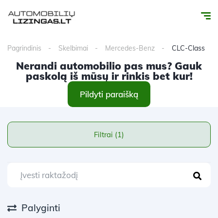
Pagrindinis
Skelbimai
Mercedes-Benz
CLC-Class
Nerandi automobilio pas mus? Gauk
paskolą iš mūsų ir rinkis bet kur!
Pildyti paraišką
Filtrai (1)
Palyginti