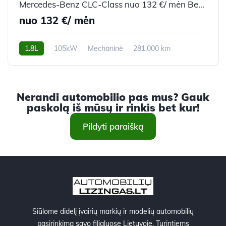
Mercedes-Benz CLC-Class nuo 132 €/ mėn Benzinas 2008m. Kupė (Coupe) Mechaninė
nuo 132 €/ mėn
1.8L
105kW
Mechaninė
281,000 km
2008m.
Nerandi automobilio pas mus? Gauk
paskolą iš mūsų ir rinkis bet kur!
Pildyti paraišką
Siūlome didelį įvairių markių ir modelių automobilių
pasirinkimą savo filialuose Lietuvoje. Turintiems