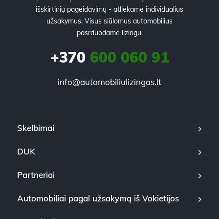
išskirtinių pageidavimų - atliekame individualius
užsakymus. Visus siūlomus automobilius
pasrduodame lizingu.
+370
600 060 91
info@automobiliulizingas.lt
Skelbimai
DUK
Partneriai
Automobiliai pagal užsakymą iš Vokietijos