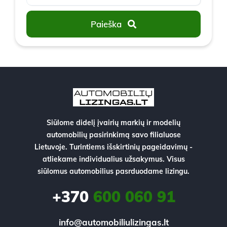
Paieška
Siūlome didelį įvairių markių ir modelių
automobilių pasirinkimą savo filialuose
Lietuvoje. Turintiems išskirtinių pageidavimų -
atliekame individualius užsakymus. Visus
siūlomus automobilius pasrduodame lizingu.
+370
600 060 91
info@automobiliulizingas.lt