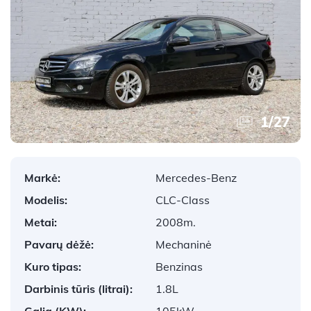
1
/
27
Markė:
Mercedes-Benz
Modelis:
CLC-Class
Metai:
2008m.
Pavarų dėžė:
Mechaninė
Kuro tipas:
Benzinas
Darbinis tūris (litrai):
1.8L
Galia (KW):
105kW