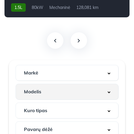
1.5L
80kW
Mechaninė
128,081 km
2019m.