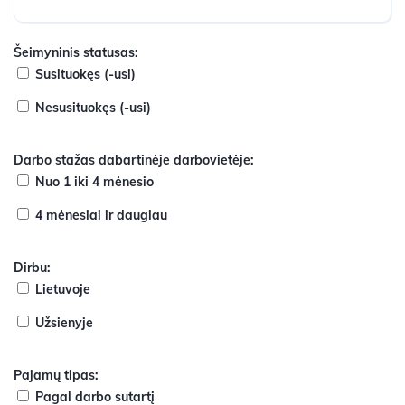
Šeimyninis statusas:
Susituokęs (-usi)
Nesusituokęs (-usi)
Darbo stažas dabartinėje darbovietėje:
Nuo 1 iki 4 mėnesio
4 mėnesiai ir daugiau
Dirbu:
Lietuvoje
Užsienyje
Pajamų tipas:
Pagal darbo sutartį