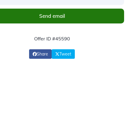
Send email
Offer ID #45590
Share
Tweet