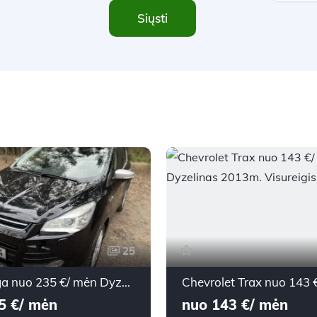
Siųsti
25
Ford Kuga nuo 235 €/ mėn Dyzelinas 2014m. Visureigis Automatinė
5 €/ mėn
nuo 143 €/ mėn