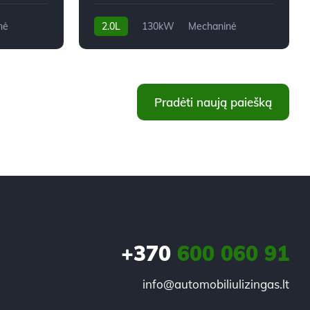
nė
2.0L
130kW
Mechaninė
279,800 km
2007m.
Pradėti naują paiešką
+370
600 060 91
info@automobiliulizingas.lt