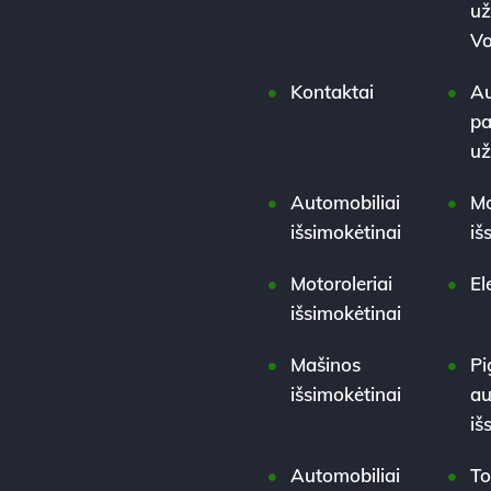
už
Vo
Kontaktai
Au
pa
u
Automobiliai
Mo
išsimokėtinai
iš
Motoroleriai
El
išsimokėtinai
Mašinos
Pi
išsimokėtinai
au
iš
Automobiliai
To