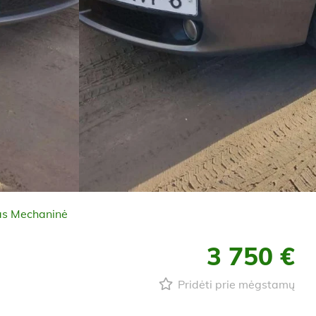
as Mechaninė
3 750 €
Pridėti prie mėgstamų