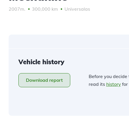
2007m.
300,000 km
Universalas
Vehicle history
Before you decide 
Download report
read its
history
for 