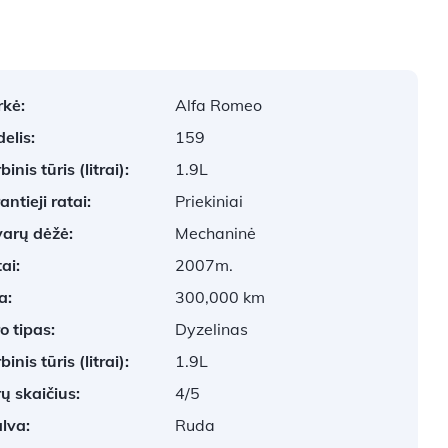
kė:
Alfa Romeo
elis:
159
inis tūris (litrai):
1.9L
antieji ratai:
Priekiniai
arų dėžė:
Mechaninė
ai:
2007m.
a:
300,000 km
o tipas:
Dyzelinas
inis tūris (litrai):
1.9L
ų skaičius:
4/5
lva:
Ruda