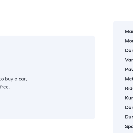
Mar
Mod
Darb
Var
Pav
to buy a car,
Met
free.
Rid
Kur
Darb
Dur
Spa