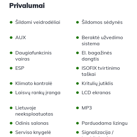
Privalumai
•
•
Šildomi veidrodėliai
Šildomos sėdynės
•
•
AUX
Beraktė užvedimo
sistema
•
•
Daugiafunkcinis
El. bagažinės
vairas
dangtis
•
•
ESP
ISOFIX tvirtinimo
taškai
•
•
Klimato kontrolė
Kritulių jutiklis
•
•
Laisvų rankų įranga
LCD ekranas
•
•
Lietuvoje
MP3
neeksploatuotas
•
•
Odinis salonas
Parduodama lizingu
•
•
Serviso knygelė
Signalizacija /