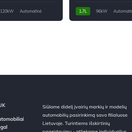
120kW
Automatinė
1.7L
96kW
Automati
m
2014m.
240,900 km
2013m.
UK
Siūlome didelį įvairių markių ir modelių
automobilių pasirinkimą savo filialuose
tomobiliai
Lietuvoje. Turintiems išskirtinių
gal
pageidavimų - atliekame individualius