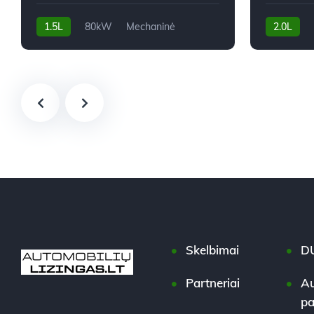
1.5L
80kW
Mechaninė
2.0L
128,081 km
2019m.
193,500 k
Skelbimai
D
Partneriai
Au
pa