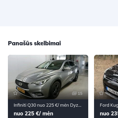
Panašūs skelbimai
15
Infiniti Q30 nuo 225 €/ mėn Dyzelinas 2019m. Visureigis Mechaninė
nuo 225 €/ mėn
nuo 23