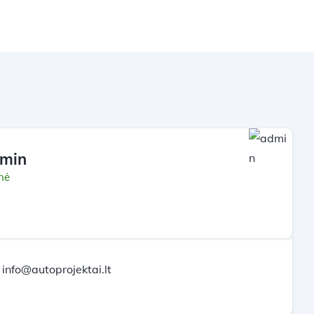
min
nė
info@autoprojektai.lt