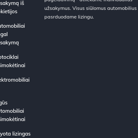
sakymą iš
užsakymus. Visus siūlomus automobilius
kietijos
pasrduodame lizingu.
tomobiliai
gal
žsakymą
tociklai
simokėtinai
ektromobiliai
gūs
tomobiliai
simokėtinai
yota lizingas